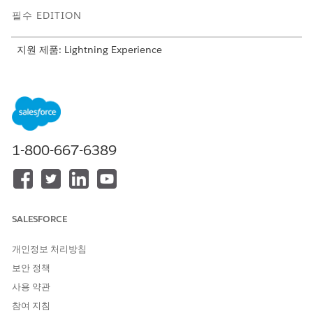
필수 EDITION
지원 제품: Lightning Experience
지원 제품: Agentforce IT 서비스가 포함된
Enterprise
,
Performance
및
Unlimited
Edition.
필요한 사용자 권한
Microsoft 365 및 Azure 통합
시스템 관리자
1-800-667-6389
설정에 액세스:
Microsoft 365 및 Azure 통합 안내 설정은 여러 Salesforce 기능에
서 사용되는 공유 도구입니다. 기본 연결 단계는 표준이지만 IT 규
정 준수 관리자는 대상 개체와 같은 특정 설정을 선택해야만 정책
SALESFORCE
문서가 Microsoft Word 및 Salesforce 간에 올바르게 동기화됩니
다.
개인정보 처리방침
Microsoft Azure 계정을 만들고 로그인하고 사용자에게
보안 정책
Microsoft 365 라이센스를 할당하여 환경을 준비합니다.
사용 약관
Microsoft 365 및 Azure 통합 준비
를 참조하십시오.
참여 지침
사용자에게 Microsoft 365 정책 관리의 필수 권한 집합 라이센