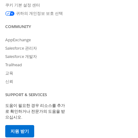
쿠키 기본 설정 센터
스 및 권한 집합을 할당합니다.
귀하의 개인정보 보호 선택
COMMUNITY
AppExchange
Microsoft Azure 앱을 설정하면 암호 클라이언트 ID가
중요
생성됩니다. 이 클라이언트 ID는 한 번만 표시되므로 여기에
Salesforce 관리자
기록해야 합니다.
Salesforce 개발자
Trailhead
Microsoft Azure에 응용 프로그램을 등록하고 문서 저장용
교육
SharePoint 사이트를 만들고 SharePoint 사이트를 Microsoft
신뢰
Azure 앱에 연결합니다.
Microsoft Azure 앱 구성 및 SharePoint 사이트 만들기
를 참조
SUPPORT & SERVICES
하십시오.
인증 공급자 및 명명된 자격 증명을 구성하여 시스템 간의 연결
도움이 필요한 경우 리소스를 추가
을 보호합니다.
로 확인하거나 전문가의 도움을 받
인증 공급자 구성
을 참조하십시오.
으십시오.
Salesforce를 Microsoft Azure에 연결하면 기본적으로
Salesforce가 Salesforce 이메일 주소 및 사용자 이름을
지원 받기
Microsoft Azure 계정의 사용자 이름 및 이메일 주소로 업데이