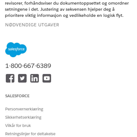
revisorer, forhåndsviser du dokumentoppsettet og omordner
setningene i det. Justering av sekvensen hjelper deg å
prioritere viktig informasjon og vedlikeholde en logisk flyt.
NØDVENDIGE UTGAVER
Tilgjengelig i Lightning Experience
Tilgjengelig i
Enterprise
,
Performance
og
Unlimited
Edition
med Agentforce IT Service.
1-800-667-6389
NØDVENDIG BRUKERTILLATELSE
For å vise Policy-poster:
Tillatelsessettet IT
Compliance Fulfiller
SALESFORCE
ELLER
Tillatelsessettet Compliance
Personvernerklæring
Admin
Sikkerhetserklæring
For å endre Policy-poster:
Tillatelsessettet Compliance
Vilkår for bruk
Admin
Retningslinjer for deltakelse