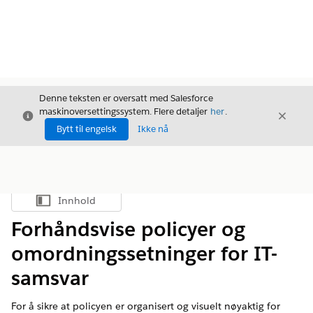
Denne teksten er oversatt med Salesforce
maskinoversettingssystem. Flere detaljer
her
.
Avslutt
Avslut
Avslutt
Bytt til engelsk
Ikke nå
Innhold
Vis innholdsfortegnelse
Forhåndsvise policyer og
omordningssetninger for IT-
samsvar
For å sikre at policyen er organisert og visuelt nøyaktig for