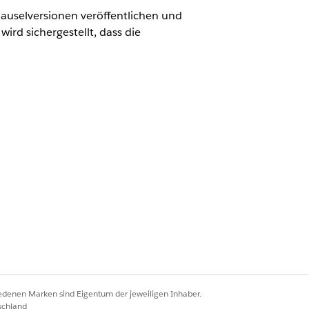
lauselversionen veröffentlichen und
ird sichergestellt, dass die
ce-Administrator"
rgeordneten Richtlinie veröffentlichen.
nienversion aktivieren.
iedenen Marken sind Eigentum der jeweiligen Inhaber.
schland