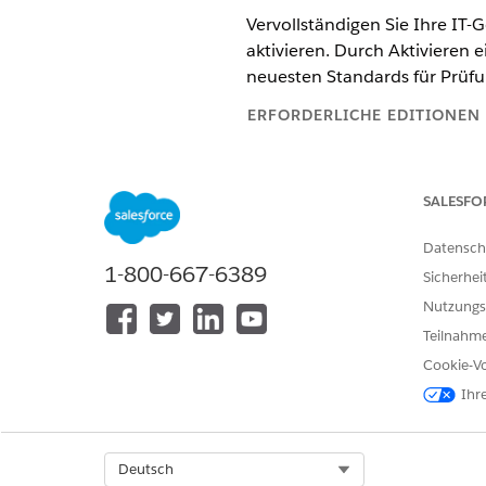
Vervollständigen Sie Ihre IT
aktivieren. Durch Aktivieren e
neuesten Standards für Prüfu
ERFORDERLICHE EDITIONEN
Verfügbarkeit: Lightning Experi
SALESFO
Verfügbarkeit:
Enterprise
,
Perfo
Datensch
ERFORDERLICHE BENUTZERBE
1-800-667-6389
Sicherhei
Ändern von Policendatensätzen
Nutzungs
Teilnahme
Um einen konsistenten Prüfpfa
Cookie-Vo
Alle zugeordneten Klauselvers
Ihr
Alle zugeordneten Klauselvers
Es kann jeweils nur eine Versi
Durch das Aktivieren einer ne
Select Org
Deutsch
Suchen Sie im App Launcher