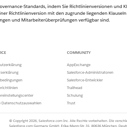
-Governance-Standards, indem Sie Richtlinienversionen und K
iner Richtlinienversion mit den zugrunde liegenden Klauseln w
ngen und Mitarbeiterüberprüfungen verfügbar sind.
ence
RCE
COMMUNITY
rmance
und
Unlimited
Edition mit Agentforce IT Service.
utzerklärung
AppExchange
RECHTIGUNGEN
tserklärung
Salesforce-Administratoren
:
Berechtigungssatz "Complian
bedingungen
Salesforce-Entwickler
richtlinien
Trailhead
d sicherzustellen, erzwingt das System diese Validierungen.
reinstellungscenter
Schulung
ionen müssen veröffentlicht werden, bevor Sie die Version der übe
e Datenschutzauswahlen
Trust
ionen müssen aktiviert werden, bevor Sie die übergeordnete Richtli
on einer bestimmten Klausel oder Richtlinie "Aktiv" sein.
uen Version wird die vorherige Version automatisch eingestellt.
© Copyright 2026, Salesforce.com Inc. Alle Rechte vorbehalten. Die versch
Salesforce.com Germany GmbH, Erika-Mann-Str. 31, 80636 München, Deut
 nach
IT-Compliance
und wählen Sie diese Option aus.