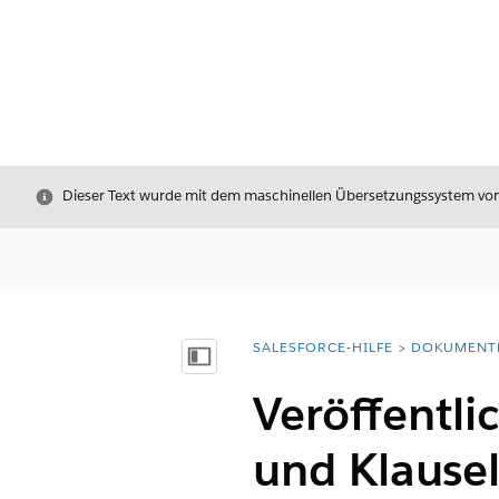
Schließen
Dieser Text wurde mit dem maschinellen Übersetzungssystem von S
SALESFORCE-HILFE
DOKUMENT
Sie befinden sich hier:
Inhalt anzeigen
Veröffentli
und Klause