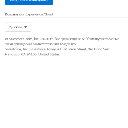
ЭТА СТАТЬЯ РЕШИЛА ВАШУ ПРОБЛЕМУ?
Используется
Experience Cloud
Оставьте свой отзыв, чтобы мы могли стать лучше!
Select Org
Русский
Да
Нет
© salesforce.com, inc., 2026 гг. Все права защищены. Упомянутые товарные
знаки принадлежат соответствующим владельцам.
Salesforce, Inc. Salesforce Tower, 415 Mission Street, 3rd Floor, San
Francisco, CA 94105, United States