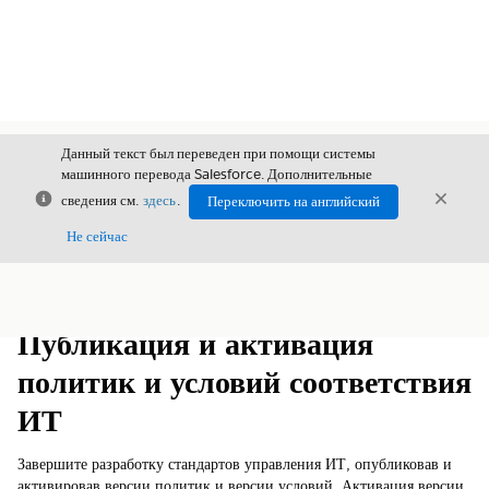
Данный текст был переведен при помощи системы
машинного перевода Salesforce. Дополнительные
Закрыть
Закры
сведения см.
здесь
.
Переключить на английский
Закрыт
Не сейчас
Содержание
Показать содержание
Публикация и активация
политик и условий соответствия
ИТ
Завершите разработку стандартов управления ИТ, опубликовав и
активировав версии политик и версии условий. Активация версии