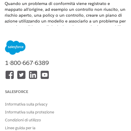
Quando un problema di conformità viene registrato e
mappato all'origine, ad esempio un controllo non riuscito, un
rischio aperto, una policy o un controllo, creare un piano di
azione utilizzando un modello e associarlo a un problema per
organizzare il lavoro di risoluzione in operazioni assegnabili.
VERSIONI (EDITION) RICHIESTE
Disponibile nelle versioni: Lightning Experience
Disponibile in:
Enterprise
Edition,
Performance
Edition e
1-800-667-6389
Unlimited
Edition con Agentforce IT Service.
AUTORIZZAZIONI UTENTE NECESSARIE
Per creare un piano di
Insieme di autorizzazioni
SALESFORCE
azione per un problema di
Amministratore conformità
conformità:
Informativa sulla privacy
Informativa sulla protezione
Condizioni di utilizzo
Linee guida per la