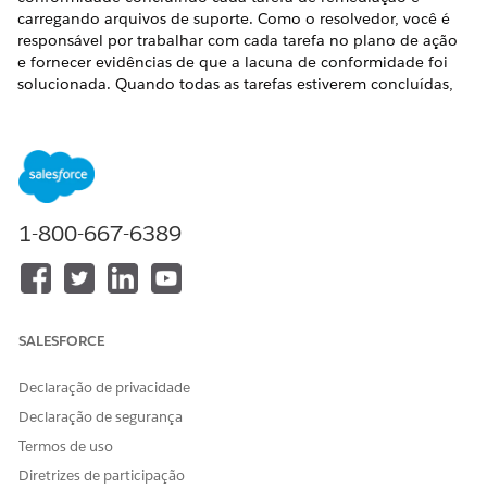
carregando arquivos de suporte. Como o resolvedor, você é
responsável por trabalhar com cada tarefa no plano de ação
e fornecer evidências de que a lacuna de conformidade foi
solucionada. Quando todas as tarefas estiverem concluídas,
mova o problema para o status Revisar para que o
proprietário do problema possa validar seu trabalho.
EDIÇÕES OBRIGATÓRIAS
Disponível em: Lightning Experience
1-800-667-6389
Disponível em: Edições
Enterprise
,
Performance
e
Unlimited
com o Serviço de TI Agentforce.
PERMISSÕES DE USUÁRIO NECESSÁRIAS
SALESFORCE
Para acessar as tarefas do
Conjunto de permissões de
plano de ação Problema de
Administrador de
Declaração de privacidade
conformidade:
conformidade
Declaração de segurança
Termos de uso
Diretrizes de participação