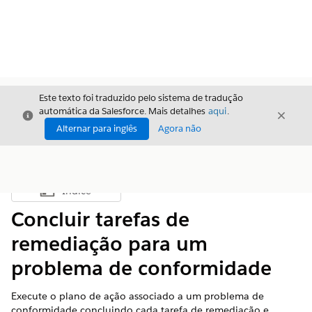
Este texto foi traduzido pelo sistema de tradução
automática da Salesforce. Mais detalhes
aqui
.
Fechar
Fecha
Fechar
Alternar para inglês
Agora não
Índice
Mostrar índice
Concluir tarefas de
remediação para um
problema de conformidade
Execute o plano de ação associado a um problema de
conformidade concluindo cada tarefa de remediação e