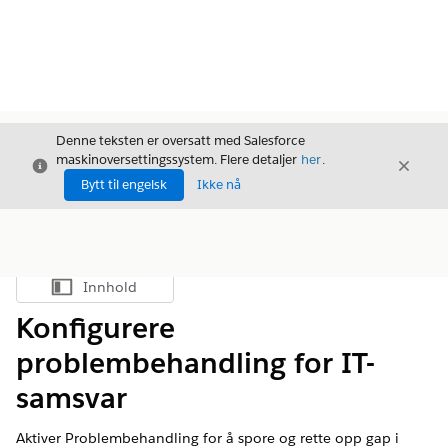
Denne teksten er oversatt med Salesforce
maskinoversettingssystem. Flere detaljer
her
.
Avslutt
Avslut
Avslutt
Bytt til engelsk
Ikke nå
Innhold
Vis innholdsfortegnelse
Konfigurere
problembehandling for IT-
samsvar
Aktiver Problembehandling for å spore og rette opp gap i