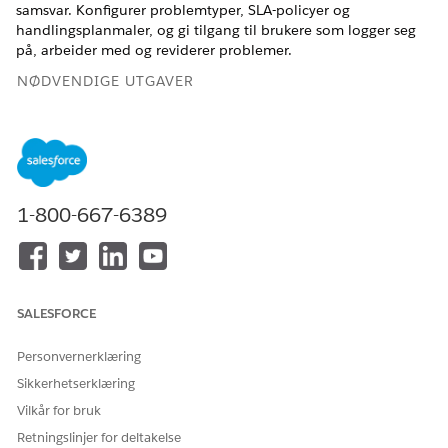
samsvar. Konfigurer problemtyper, SLA-policyer og
handlingsplanmaler, og gi tilgang til brukere som logger seg
på, arbeider med og reviderer problemer.
NØDVENDIGE UTGAVER
Tilgjengelig i Lightning Experience
Tilgjengelig i
Enterprise
,
Performance
og
Unlimited
Edition
med Agentforce IT Service.
1-800-667-6389
NØDVENDIG BRUKERTILLATELSE
For å aktivere
Vise oppsett
Problembehandling-
OG
funksjoner
SALESFORCE
Tilpasse program
Personvernerklæring
For å tildele nødvendige
Tildel tillatelsessett
Sikkerhetserklæring
tillatelsessett til brukere
Vilkår for bruk
Velg
Salesforce Go
fra tannhjulikonet, og søk deretter etter
Retningslinjer for deltakelse
Accelerate Trust with Unified Risk and Compliance
på