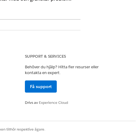
SUPPORT & SERVICES
Behöver du hjälp? Hitta fler resurser eller
kontakta en expert.
Få support
ingar
Drivs av
Experience Cloud
 and Compliance
på sidan
Funktion
.
 tilldela den behörighetsuppsättning
en tillhör respektive ägare.