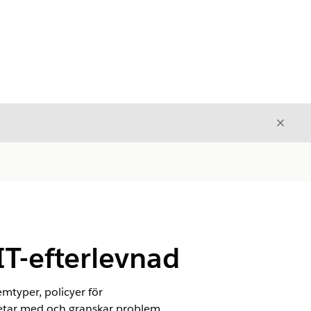
Stäng
Stäng
IT-efterlevnad
mtyper, policyer för
betar med och granskar problem.