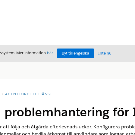
gssystem. Mer information
här
.
Byt till engelska
Inte nu
T
AGENTFORCE IT-TJÄNST
 problemhantering för 
 att följa och åtgärda efterlevnadsluckor. Konfigurera proble
lanmallar och bevilja åtkomst till användare som loggar, ar