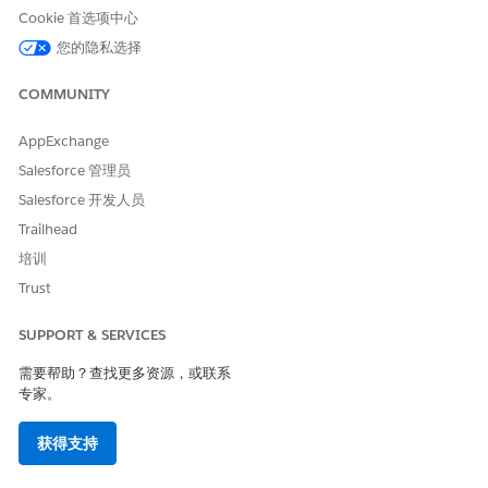
Cookie 首选项中心
拥有只读访问权限的审计人员。
您的隐私选择
要设置贵组织跟踪的问题类别，单击配置问题类型旁边的
转到设
置
。
COMMUNITY
默认情况下，类型选项列表包含策略、法规、控制、审计、流程
和事件。添加自定义值、重命名或禁用它们，以匹配贵组织对合
AppExchange
规性问题的分类方式。例如，您可以将风险添加为问题类型，以
跟踪由风险产生的合规问题。
Salesforce 管理员
要设置解决时间线并配置在 SLA 重大事件接近、成功或违反时
Salesforce 开发人员
触发的操作，请单击配置问题 SLA 策略旁边的
转到设置
。
Trailhead
按照
设置 IT 服务
的预定义 SLA 策略和重大事件中的步骤。
培训
将
合规问题
对象选择为 SLA 策略类型。
配置 SLA 策略
，以创建和添加重大事件，在重大事件完成或
Trust
违反时自动通知和更新，并为合规问题记录自动应用正确的
SLA 策略。
SUPPORT & SERVICES
要查看合规问题中依赖于时间的步骤，例如首次响应或解决时
需要帮助？查找更多资源，或联系
间，请将重大事件组件添加到合规问题页面布局中。
专家。
有关确切步骤，请参阅将
重大事件组件添加到
事件布局页面，并
将这些步骤应用于合规问题。
获得支持
要起草适用于常见问题的标准修复步骤，请单击创建行动计划模
板旁边的
转到设置
。