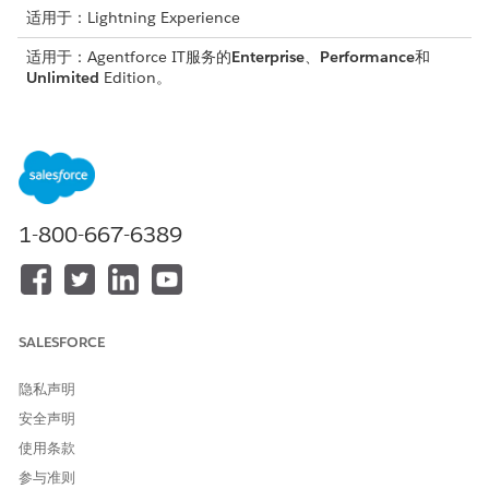
适用于：Lightning Experience
适用于：Agentforce IT服务的
Enterprise
、
Performance
和
Unlimited
Edition。
所需用户权限
启用问题管理功能
查看设置
与
1-800-667-6389
自定义应用程序
将所需权限集分配到用户
分配权限集
从齿轮图标中，选择
Salesforce Go
，然后在
功能
页面上搜索具
SALESFORCE
有统一风险和合规的
Accelerate Trust
。
查找并选择
问题管理
。
隐私声明
打开问题管理。
要授予正确用户的访问权限，单击管理用户访问权限旁边的
管
安全声明
理
，并分配与每个用户角色匹配的权限集。
使用条款
将
合规管理员
分配到跨 IT 合规模块监督补救的经理。
参与准则
将
IT Compliance Fulfiller
分配给需要对问题和关联文件