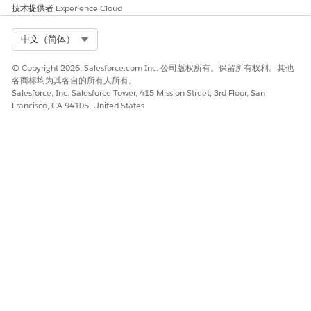
技术提供者
Experience Cloud
有关更多信息，请查看
IT 服务行动计划
。如果没有行动计划模
板，问题经理将无法附加带有合规问题的行动计划。
要在分配或更新问题时提醒问题所有人和利益相关者，请在“解
Select Org
中文（简体）
锁高级功能”部分中单击配置问题通知旁边的
转到设置
。
为 IT 团队配置通知
。
© Copyright 2026, Salesforce.com Inc. 公司版权所有。保留所有权利。其他
各商标均为其各自的所有人所有。
在配置通知时，选择
合规问题
作为参考对象。
Salesforce, Inc. Salesforce Tower, 415 Mission Street, 3rd Floor, San
要监控问题状态、所有权和解决时间线，请单击创建问题仪表板
Francisco, CA 94105, United States
旁边的
转到设置
。
按照增强自定义报表类型生成器中
创建自定义报表
类型的步
骤。
选择
合规问题
作为自定义报表类型的主对象类型。
本文章是否解决您的问题？
请与我们共享您的想法，以便我们进行改进！
是
否