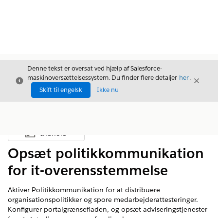
Denne tekst er oversat ved hjælp af Salesforce-
maskinoversættelsessystem. Du finder flere detaljer
her
.
Luk
Luk
Luk
Skift til engelsk
Ikke nu
Indhold
Vis indholdsfortegnelse
Opsæt politikkommunikation
for it-overensstemmelse
Aktiver Politikkommunikation for at distribuere
organisationspolitikker og spore medarbejderattesteringer.
Konfigurer portalgrænsefladen, og opsæt adviseringstjenester