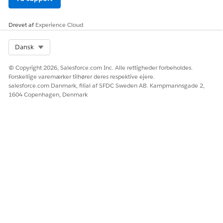
Hvis du vil tillade systemet at sende politikrelaterede
advarsler til medarbejdere, skal du aktivere
Drevet af
adviseringer.
Experience Cloud
Se
Aktiver IT-adviseringer
for at få at vide, hvordan du
aktiverer adviseringer for it-tjenester.
Select Org
Dansk
Hvis du vil definere reglerne for
bekræftelsesopdateringer og påmindelser, skal du
© Copyright 2026, Salesforce.com Inc. Alle rettigheder forbeholdes.
Forskellige varemærker tilhører deres respektive ejere.
konfigurere dine adviseringsindstillinger for policer.
salesforce.com Danmark, filial af SFDC Sweden AB. Kampmannsgade 2,
Se
Konfigurer adviseringer
for at få mere at vide.
1604 Copenhagen, Denmark
LØSTE DENNE ARTIKEL DIT PROBLEM?
Giv os besked, så vi kan forbedre os!
Ja
Nej