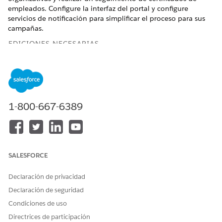
empleados. Configure la interfaz del portal y configure
servicios de notificación para simplificar el proceso para sus
campañas.
EDICIONES NECESARIAS
Disponible en: Lightning Experience
Disponible en: Ediciones
Enterprise
,
Performance
y
Unlimited
con Agentforce IT Service.
1-800-667-6389
PERMISOS DE USUARIO NECESARIOS
Para activar funciones de
Personalizar aplicación
Comunicación de políticas:
SALESFORCE
Para asignar conjuntos de
Asignar conjuntos de
permisos requeridos a
permisos
Declaración de privacidad
usuarios:
Declaración de seguridad
Desde el icono de engranaje, seleccione
Salesforce Go
y
Condiciones de uso
luego busque
Accelerate Trust with Unified Risk and
Directrices de participación
Compliance
en la página
Función
.