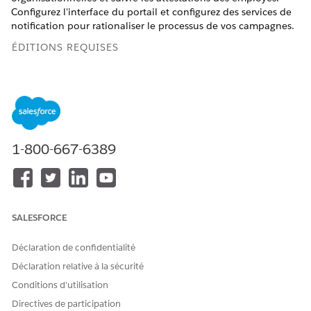
Configurez l'interface du portail et configurez des services de
notification pour rationaliser le processus de vos campagnes.
ÉDITIONS REQUISES
Disponible avec : Lightning Experience
Disponible avec : éditions
Enterprise
,
Performance
et
Unlimited
avec Agentforce IT Service.
1-800-667-6389
AUTORISATIONS UTILISATEUR REQUISES
Pour activer les
Personnaliser l'application
fonctionnalités de
communication de police :
SALESFORCE
Pour attribuer des
Attribuer des ensembles
ensembles d'autorisations
d'autorisations
Déclaration de confidentialité
requis aux utilisateurs :
Déclaration relative à la sécurité
Sur l ' icône d ' engrenage, sélectionnez
Salesforce Go
,
Conditions d’utilisation
puis recherchez
Accelerate Trust with Unified Risk and
Directives de participation
Compliance
dans la page
Caractéristiques
.