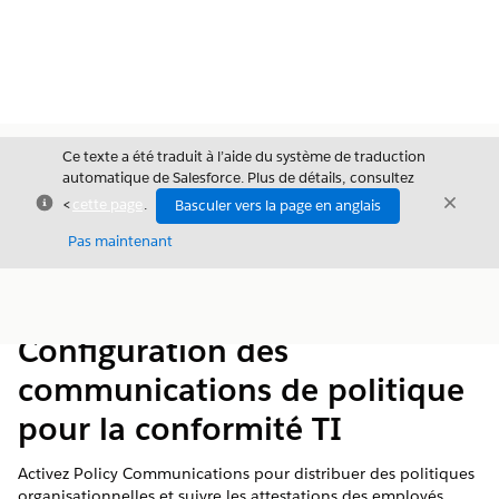
Ce texte a été traduit à l’aide du système de traduction
automatique de Salesforce. Plus de détails, consultez
Fermer
Ferme
<
cette page
.
Basculer vers la page en anglais
Fermer
Pas maintenant
Table des
Afficher la table des matières
matières
Configuration des
communications de politique
pour la conformité TI
Activez Policy Communications pour distribuer des politiques
organisationnelles et suivre les attestations des employés.