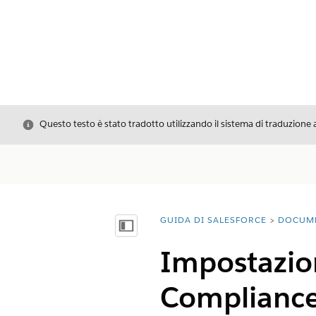
Chiudi
Questo testo è stato tradotto utilizzando il sistema di traduzione 
GUIDA DI SALESFORCE
DOCUM
Ti trovi qui:
Mostra sommario
Impostazio
Complianc