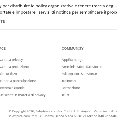
per distribuire le policy organizzative e tenere traccia degli 
ortale e impostare i servizi di notifica per semplificare il pr
STE
tning Experience
n,
Performance
Edition e
Unlimited
Edition con Agentforce IT Servi
RCE
COMMUNITY
SSARIE
a sulla privacy
AppExchange
unicazione delle policy:
Personalizza applicazione
va sulla protezione
Amministratori Salesforce
 di utilizzo
Sviluppatori Salesforce
izzazioni richiesti agli utenti:
Assegna insiemi di autorizzaz
da per la partecipazione
Trailhead
ionare
Salesforce Go
e quindi cercare
Accelerate Trust with Unified
eferenze cookie
Formazione
) nella pagina della
funzione
.
ue scelte in materia di privacy
Trust
unicazioni policy
.
a.
tenti appropriati, fare clic su
Gestisci
accanto a Gestisci accesso ute
© Copyright 2026, Salesforce.com Inc. Tutti i diritti riservati. Vari marchi di pro
 al ruolo di ogni utente.
salesforce.com Italy S.r.l., Piazza Filippo Meda 5, 20121 Milano (MI) Capit