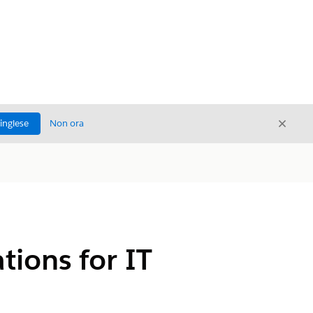
Chiud
'inglese
Non ora
Chiudi
ions for IT