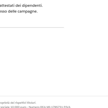
attestati dei dipendenti.
ocesso delle campagne.
ce.
ioni
 Risk and Compliance
(Accelera trust con
nte e assegnare l'insieme di
prietà dei rispettivi titolari.
ale sociale 10.000 euro - Numero REA MI-1785731 P.IVA