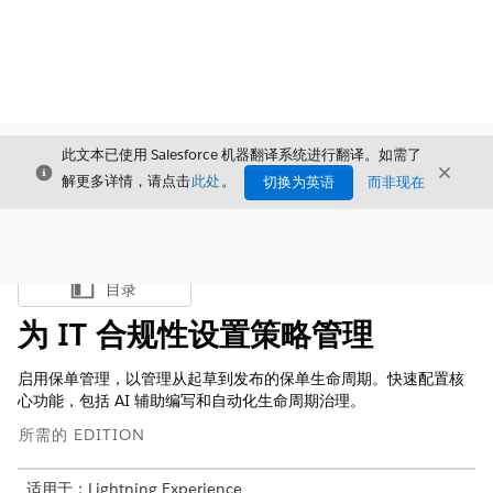
此文本已使用 Salesforce 机器翻译系统进行翻译。如需了
关闭
关闭
关闭
解更多详情，请点击
此处
。
切换为英语
而非现在
目录
显示目录
为 IT 合规性设置策略管理
启用保单管理，以管理从起草到发布的保单生命周期。快速配置核
心功能，包括 AI 辅助编写和自动化生命周期治理。
所需的 EDITION
适用于：Lightning Experience