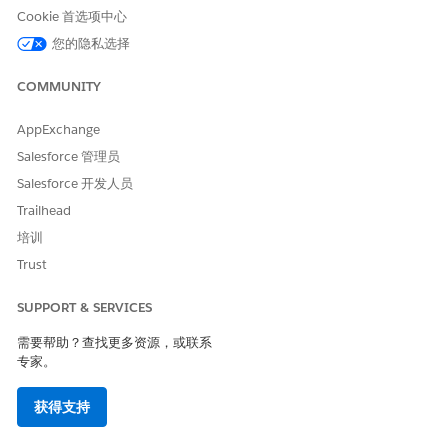
Cookie 首选项中心
图形映射，请
设置可操作关系中心 (ARC) 图形
。
要为策略强制执行标准化的合规生命周期，例如从草稿到启
您的隐私选择
用的状态更改，并确保捕获所有必需的数据，请打开记录状
态更改和验证要求。
COMMUNITY
有关合规策略版本和合规策略条款版本记录的状态转换的场
景和规则的更多信息，请参阅合规策略记录状态的
转换标
AppExchange
准
。
Salesforce 管理员
要启用生成式 AI 帮助从法规起草保单条款，请启用
使用 AI
Salesforce 开发人员
编写保单
。
使用 AI 编写策略需要 AI IT 合规加载项。
Trailhead
培训
Trust
本文章是否解决您的问题？
SUPPORT & SERVICES
请与我们共享您的想法，以便我们进行改进！
需要帮助？查找更多资源，或联系
是
否
专家。
获得支持