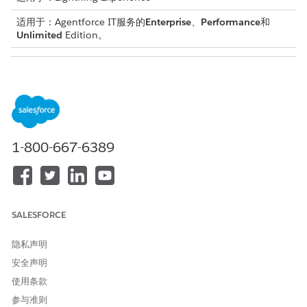
适用于：Agentforce IT服务的
Enterprise
、
Performance
和
Unlimited
Edition。
所需用户权限
启用保单管理功能
查看设置
与
自定义应用程序
1-800-667-6389
将所需权限集分配到用户
分配权限集
从齿轮图标中，选择
Salesforce Go
，然后在
功能
页面上搜索具
有统一风险和合规的
Accelerate Trust
。
SALESFORCE
查找并选择
策略管理
。
打开保单管理。
隐私声明
要确保授权用户可以创建、编辑和管理策略，请单击管理用户访
问旁边的
管理
，以分配合规管理员权限集。
安全声明
在“解锁高级功能”部分，可以选择启用功能，以增强治理和可见
使用条款
性。
参与准则
要查看保单如何与其他合规对象（例如法规或风险）关联的