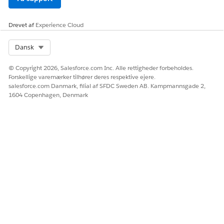
Drevet af
Experience Cloud
Select Org
LØSTE DENNE ARTIKEL DIT PROBLEM?
Dansk
Giv os besked, så vi kan forbedre os!
© Copyright 2026, Salesforce.com Inc. Alle rettigheder forbeholdes.
Forskellige varemærker tilhører deres respektive ejere.
Ja
Nej
salesforce.com Danmark, filial af SFDC Sweden AB. Kampmannsgade 2,
1604 Copenhagen, Denmark