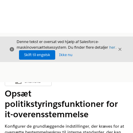
Denne tekst er oversat ved hjælp af Salesforce-
maskinoversættelsessystem. Du finder flere detaljer
her
.
Luk
Luk
Luk
Skift til engelsk
Ikke nu
Indhold
Vis indholdsfortegnelse
Opsæt
politikstyringsfunktioner for
it-overensstemmelse
Konfigurer de grundlæggende indstillinger, der kræves for at
oversætte bestemmelseskrav til interne standarder, der kan