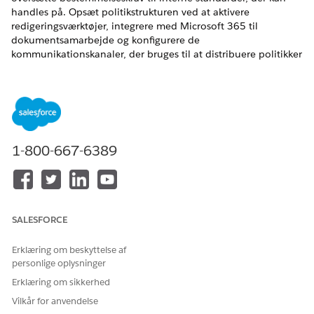
handles på. Opsæt politikstrukturen ved at aktivere
redigeringsværktøjer, integrere med Microsoft 365 til
dokumentsamarbejde og konfigurere de
kommunikationskanaler, der bruges til at distribuere politikker
og spore medarbejderbekræftelser.
EDITIONSHEADING
Tilgængelig i: Lightning Experience
1-800-667-6389
Tilgængelig i:
Enterprise
,
Performance
og
Unlimited
Edition
med Agentforce IT Service.
Opsæt politikstyring for it-overensstemmelse
Aktiver Politikstyring for at administrere politikkens
livscyklus fra kladde til udgivelse. Konfigurer hurtigt
SALESFORCE
kernefunktioner, herunder AI-assisteret oprettelse og
automatiseret livscyklusstyring.
Erklæring om beskyttelse af
personlige oplysninger
Opsæt politikstyring med Microsoft 365 til it-
Erklæring om sikkerhed
overensstemmelse
Integrer Salesforce med Microsoft 365 for at kladde og
Vilkår for anvendelse