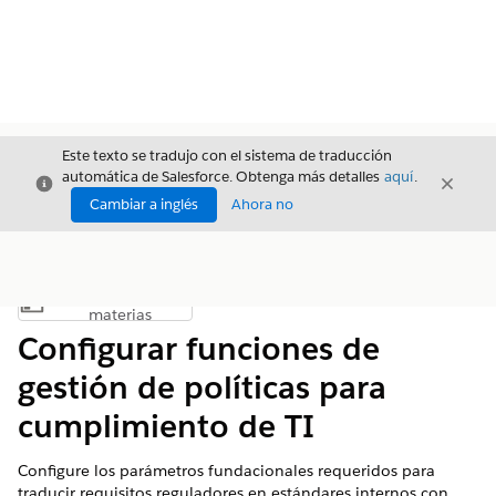
Este texto se tradujo con el sistema de traducción
automática de Salesforce. Obtenga más detalles
aquí
.
Cerrar
Cerrar
Cerrar
Cambiar a inglés
Ahora no
Índice de
Mostrar índice de materias
materias
Configurar funciones de
gestión de políticas para
cumplimiento de TI
Configure los parámetros fundacionales requeridos para
traducir requisitos reguladores en estándares internos con