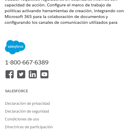
capacidad de acción. Configure el marco de trabajo de
políticas activando herramientas de creación, integrando con
Microsoft 365 para la colaboración de documentos y
configurando los canales de comunicación utilizados para
distribuir políticas y realizar un seguimiento de los
reconocimientos de empleados.
EDICIONES NECESARIAS
Disponible en: Lightning Experience
1-800-667-6389
Disponible en: Ediciones
Enterprise
,
Performance
y
Unlimited
con Agentforce IT Service.
Configurar Gestión de políticas para cumplimiento de TI
Active Gestión de pólizas para gestionar el ciclo de vida de
SALESFORCE
las pólizas desde la redacción hasta la publicación.
Configure rápidamente funciones principales, incluyendo
Declaración de privacidad
la creación asistida por IA y la regulación del ciclo de vida
Declaración de seguridad
automatizada.
Condiciones de uso
Configurar Gestión de políticas con Microsoft 365 para
Directrices de participación