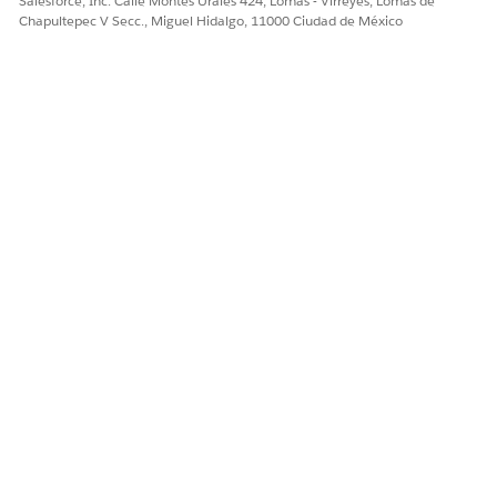
Salesforce, Inc. Calle Montes Urales 424, Lomas - Virreyes, Lomas de
certificados de empleados. Configure la interfaz del portal
Chapultepec V Secc., Miguel Hidalgo, 11000 Ciudad de México
y configure servicios de notificación para simplificar el
proceso para sus campañas.
¿RESOLVIÓ ESTE ARTÍCULO SU PROBLEMA?
¡Háganos saber cómo podemos mejorar!
Sí
No