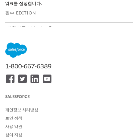
워크를 설정합니다.
필수 EDITION
지원 제품: Lightning Experience
지원 제품: Agentforce IT 서비스가 포함된
Enterprise
,
Performance
및
Unlimited
Edition.
IT 규정 준수를 위한 정책 관리 설정
정책 관리를 활성화하여 초안 작성에서 게시까지 정책 수명 주
1-800-667-6389
기를 관리합니다. AI 지원 작성 및 자동화된 수명 주기 관리 등
핵심 기능을 빠르게 구성합니다.
IT 규정 준수용 Microsoft 365로 정책 관리 설정
Salesforce와 Microsoft 365를 통합하여 중앙 집중식 관리를
SALESFORCE
유지하면서 두 시스템 간의 정책 초안을 작성하고 동기화합니
다. 안내 설정을 사용하여 연결을 구성하고 Microsoft Word에
개인정보 처리방침
서 AI 지원 작성을 활성화합니다. Microsoft 365 통합을 사용하
보안 정책
면 사용자가 Salesforce가 레코드 시스템을 유지하면서 익숙한
환경에서 정책을 작성할 수 있습니다.
사용 약관
참여 지침
IT 규정 준수를 위한 Microsoft 365 통합 구성