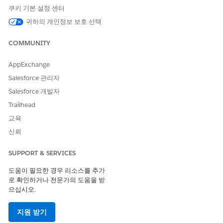
Salesforce, Microsoft Azure, SharePoint 간 링크를 구성하여
쿠키 기본 설정 센터
Microsoft Word에서 정책 작성을 활성화합니다. 이 안내 설정
귀하의 개인정보 보호 선택
은 설정 프로세스를 일련화하므로 오류 없이 자격 증명에서 외
부 문서 저장소까지 모든 항목을 순차적으로 활성화할 수 있습
COMMUNITY
니다.
AppExchange
IT 규정 준수를 위한 정책 커뮤니케이션 설정
정책 통신을 활성화하여 조직 정책을 배포하고 직원 증거를 추
Salesforce 관리자
적합니다. 포털 인터페이스를 구성하고 알림 서비스를 설정하여
Salesforce 개발자
캠페인 프로세스를 간소화합니다.
Trailhead
교육
신뢰
이 기사를 통해 문제를 해결했습니까?
SUPPORT & SERVICES
개선을 위한 의견을 보내주세요.
도움이 필요한 경우 리소스를 추가
예
아니요
로 확인하거나 전문가의 도움을 받
으십시오.
지원 받기