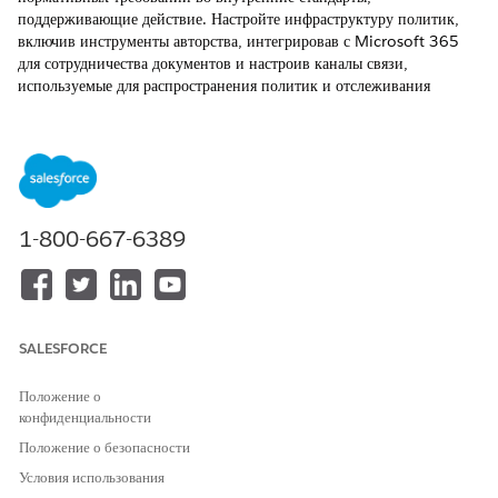
поддерживающие действие. Настройте инфраструктуру политик,
включив инструменты авторства, интегрировав с Microsoft 365
для сотрудничества документов и настроив каналы связи,
используемые для распространения политик и отслеживания
благодарностей сотрудников.
ТРЕБУЕМЫЕ ВЕРСИИ
Доступно в версиях: Lightning Experience
1-800-667-6389
Доступно в версиях:
Enterprise
,
Performance
и
Unlimited
Edition с Agentforce IT Service.
Настройка управления политиками для соответствия ИТ
Включите функцию «Управление политикой» для управления
жизненным циклом полиса от составления до публикации.
SALESFORCE
Быстро настройте базовые функции, включительно с авторским
искусственным интеллектом и автоматическим управлением
Положение о
жизненным циклом.
конфиденциальности
Положение о безопасности
Настройка управления политиками посредством Microsoft
365 для соответствия ИТ
Условия использования