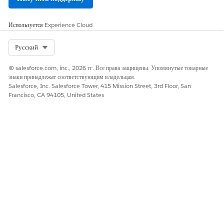
уведомлений для упрощения процесса кампаний.
Используется
Experience Cloud
Select Org
Русский
ЭТА СТАТЬЯ РЕШИЛА ВАШУ ПРОБЛЕМУ?
© salesforce.com, inc., 2026 гг. Все права защищены. Упомянутые товарные
Оставьте свой отзыв, чтобы мы могли стать лучше!
знаки принадлежат соответствующим владельцам.
Salesforce, Inc. Salesforce Tower, 415 Mission Street, 3rd Floor, San
Да
Нет
Francisco, CA 94105, United States