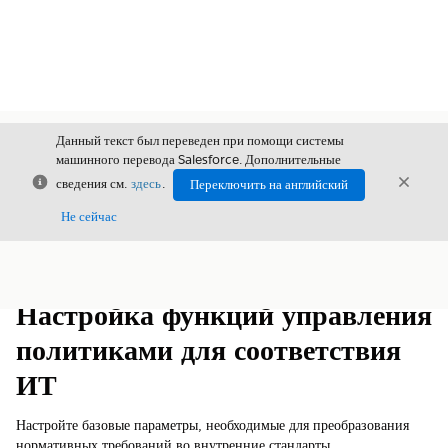
Данный текст был переведен при помощи системы
машинного перевода Salesforce. Дополнительные
Закрыть
Закры
сведения см.
здесь
.
Переключить на английский
Закрыт
Не сейчас
Содержание
Показать содержание
Настройка функций управления
политиками для соответствия
ИТ
Настройте базовые параметры, необходимые для преобразования
нормативных требований во внутренние стандарты,