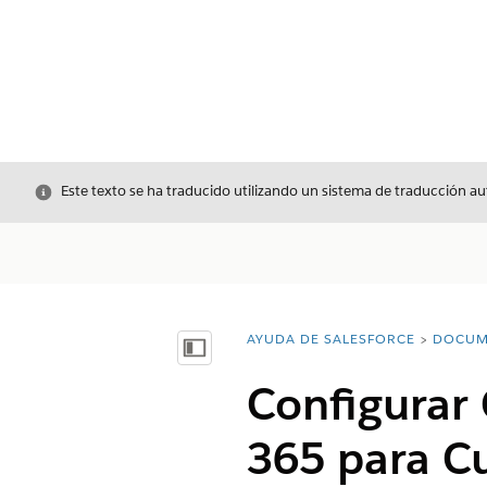
Cerrar
Este texto se ha traducido utilizando un sistema de traducción a
AYUDA DE SALESFORCE
DOCUM
Usted está aquí:
Mostrar índice de materias
Configurar 
365 para C