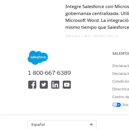
Integre Salesforce con Micros
gobernanza centralizada. Utili
Microsoft Word. La integració
mismo tiempo que Salesforce s
EDICIONES NECESARIAS
Disponible en: Lightning Experi
SALESFO
Disponible en: Ediciones
Enterp
Declaraci
1-800-667-6389
Declaraci
PERMISOS DE USUARIO NECES
Condicio
Para activar funciones de Micro
Directric
Centro de
Sus
Para asignar conjuntos de permi
Select Org
Español