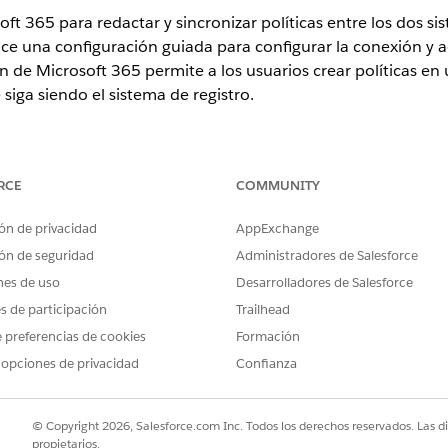
oft 365 para redactar y sincronizar políticas entre los dos s
ce una configuración guiada para configurar la conexión y ac
n de Microsoft 365 permite a los usuarios crear políticas en
iga siendo el sistema de registro.
ence
RCE
COMMUNITY
rise
,
Performance
y
Unlimited
con Agentforce IT Service.
ón de privacidad
AppExchange
ón de seguridad
Administradores de Salesforce
ARIOS
nes de uso
Desarrolladores de Salesforce
soft 365 de Gestión de políticas
Ver parámetros
es de participación
Trailhead
Y
 preferencias de cookies
Formación
 opciones de privacidad
Confianza
Personalizar aplicación
sos requeridos a usuarios
Asignar conjuntos de permis
© Copyright 2026, Salesforce.com Inc. Todos los derechos reservados. Las d
propietarios.