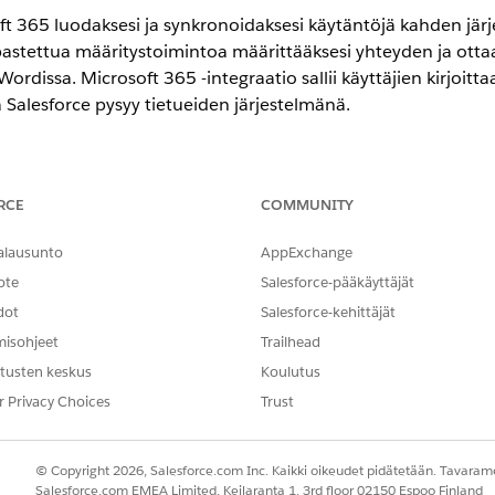
ft 365 luodaksesi ja synkronoidaksesi käytäntöjä kahden järje
pastettua määritystoimintoa määrittääksesi yhteyden ja otta
Wordissa. Microsoft 365 -integraatio sallii käyttäjien kirjoitt
 Salesforce pysyy tietueiden järjestelmänä.
encessa
RCE
COMMUNITY
-,
Performance
Edition- ja
Unlimited
Edition -versioissa Agentforce 
alausunto
AppExchange
ote
Salesforce-pääkäyttäjät
T
dot
Salesforce-kehittäjät
t 365 -ominaisuuksien ottaminen
Määritysten tarkasteluoik
misohjeet
Trailhead
AND
tusten keskus
Koulutus
r Privacy Choices
Trust
Sovelluksen mukautusoik
en kohdistaminen käyttäjille
Käyttöoikeusjoukkojen kohd
© Copyright 2026, Salesforce.com Inc. Kaikki oikeudet pidätetään. Tavarame
Salesforce.com EMEA Limited, Keilaranta 1, 3rd floor 02150 Espoo Finland