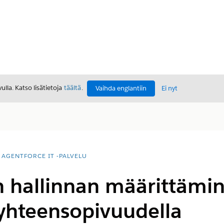
lla. Katso lisätietoja
täältä
.
Vaihda englantiin
Ei nyt
AGENTFORCE IT -PALVELU
n hallinnan määrittämin
-yhteensopivuudella