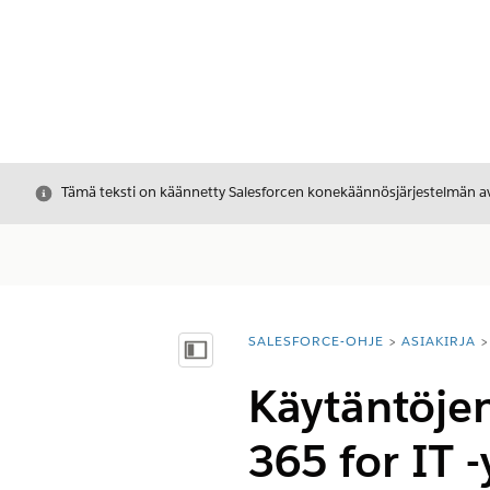
Sulje
Tämä teksti on käännetty Salesforcen konekäännösjärjestelmän avu
SALESFORCE-OHJE
ASIAKIRJA
Olet tässä:
Näytä sisällysluettelo
Käytäntöje
365 for IT 