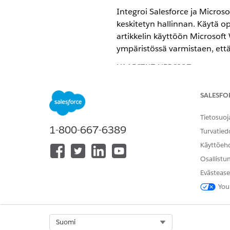
Integroi Salesforce ja Microso
keskitetyn hallinnan. Käytä o
artikkelin käyttöön Microsoft 
ympäristössä varmistaen, että
VAADITUT VERSIOT
Käytettävissä: Lightning Experi
SALESFO
Käytettävissä:
Enterprise
Edition
Tietosuoj
1-800-667-6389
Turvatied
TARVITTAVAT KÄYTTÖOIKEUDE
Käyttöeh
Käytäntöjen hallinnan Microsof
Osallistu
käyttöön
Evästease
You
Vaadittujen käyttöoikeusjoukkoj
Select Org
Suomi