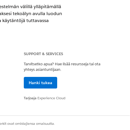
stelmän välillä ylläpitämällä
aksesi tekoälyn avulla luodun
aa käytäntöjä tuttavassa
SUPPORT & SERVICES
IT Service -palvelun avulla.
Tarvitsetko apua? Hae lisää resursseja tai ota
yhteys asiantuntijaan.
Hanki tukea
eus
Tarjoaja
Experience Cloud
eus
istaminen
rkit ovat omistajiensa omaisuutta.