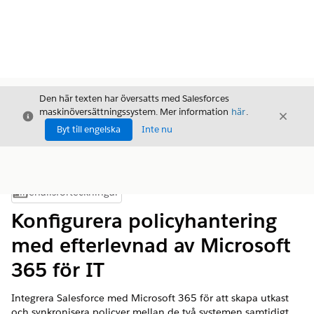
Den här texten har översatts med Salesforces
maskinöversättningssystem. Mer information
här
.
Stäng
Stäng
Stäng
Byt till engelska
Inte nu
Innehållsförteckningar
Visa innehållsförteckning
Konfigurera policyhantering
med efterlevnad av Microsoft
365 för IT
Integrera Salesforce med Microsoft 365 för att skapa utkast
och synkronisera policyer mellan de två systemen samtidigt