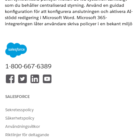
som du behåller centraliserad styrning. Använd en guidad
konfiguration för att konfigurera anslutningen och aktivera AI-
stödd redigering i Microsoft Word. Microsoft 365-
integreringen låter användare skriva policyer i en bekant miljö
samtidigt som Salesforce förblir postsystemet.
VERSIONER SOM KRÄVS
Tillgängliga i: Lightning Experience
1-800-667-6389
Tillgängliga i:
Enterprise
,
Performance
och
Unlimited
Editions med Agentforce IT Service.
ANVÄNDARBEHÖRIGHETER SOM KRÄVS
Aktivera Microsoft 365-
Visa inställningar
SALESFORCE
funktioner för
OCH
policyhantering
Sekretesspolicy
Anpassa applikation
Säkerhetspolicy
Användningsvillkor
Tilldela de
Tilldela
behörighetsuppsättningar
behörighetsuppsättningar
Riktlinjer för deltagande