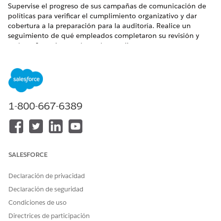
Supervise el progreso de sus campañas de comunicación de
políticas para verificar el cumplimiento organizativo y dar
cobertura a la preparación para la auditoría. Realice un
seguimiento de qué empleados completaron su revisión y
qué confirmaciones aún están pendientes.
EDICIONES NECESARIAS
Disponible en: Lightning Experience
Disponible en: Ediciones
Enterprise
,
Performance
y
1-800-667-6389
Unlimited
con Agentforce IT Service.
PERMISOS DE USUARIO NECESARIOS
Para ver registros de
Conjunto de permisos
SALESFORCE
Respuesta de comunicación
Administrador de
de política:
cumplimiento
Declaración de privacidad
O
Declaración de seguridad
Condiciones de uso
Conjunto de permisos
Cumplimiento de TI
Directrices de participación