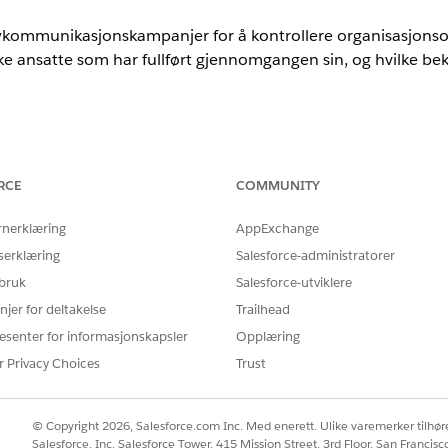
cykommunikasjonskampanjer for å kontrollere organisasjonso
lke ansatte som har fullført gjennomgangen sin, og hvilke be
nce
mance
og
Unlimited
Edition med Agentforce IT Service.
RCE
COMMUNITY
E
rnerklæring
AppExchange
serklæring
Salesforce-administratorer
n Response-poster:
Tillatelsessettet Complia
 bruk
Salesforce-utviklere
ELLER
njer for deltakelse
Trailhead
Tillatelsessettet IT Compli
esenter for informasjonskapsler
Opplæring
r Privacy Choices
Trust
ELLER
Tillatelsessettet IT Comp
© Copyright 2026, Salesforce.com Inc. Med enerett. Ulike varemerker tilhøre
Salesforce, Inc. Salesforce Tower, 415 Mission Street, 3rd Floor, San Francis