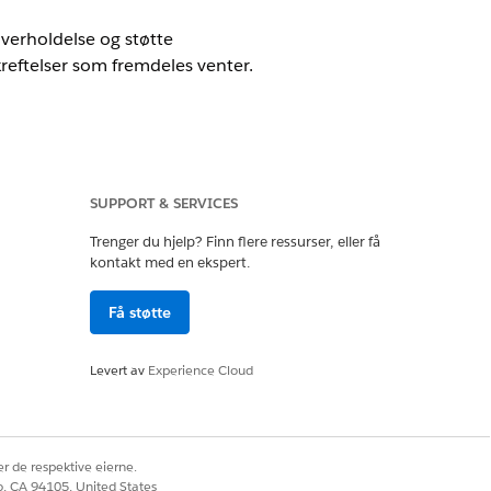
verholdelse og støtte
kreftelser som fremdeles venter.
SUPPORT & SERVICES
Trenger du hjelp? Finn flere ressurser, eller få
kontakt med en ekspert.
nce Admin
Få støtte
ance Fulfiller
Levert av
Experience Cloud
liance AI Admin
r de respektive eierne.
co, CA 94105, United States