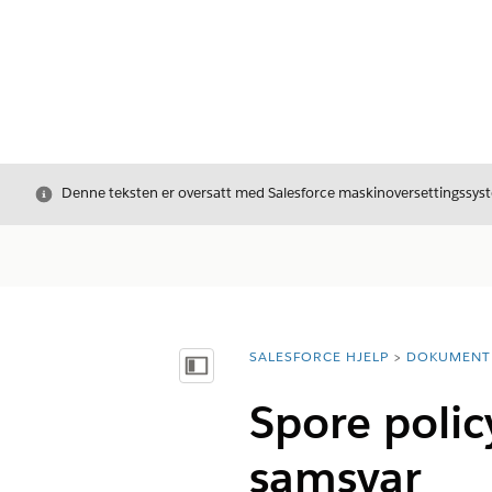
Avslutt
Denne teksten er oversatt med Salesforce maskinoversettingssyste
SALESFORCE HJELP
DOKUMENT
Du er her:
Vis innholdsfortegnelse
Spore policy
samsvar