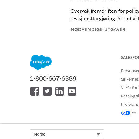
Overvåk fremdriften for poli
revisjonsklargjøring. Spor hvi
NØDVENDIGE UTGAVER
Tilgjengelig i Lightning Experie
Tilgjengelig i
Enterprise
,
Perfor
SALESFO
NØDVENDIG BRUKERTILLATELS
Personve
1-800-667-6389
Sikkerhet
For å vise Policy Communicatio
Vilkår for
Retningsli
Preferans
You
Select Org
Norsk