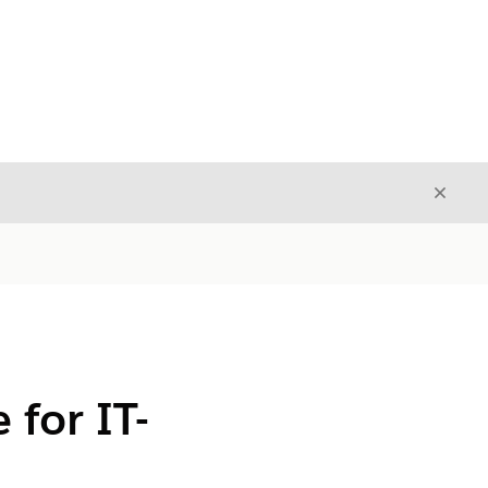
Avslut
Avslutt
 for IT-