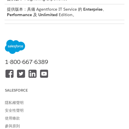
提供版本：具備 Agentforce IT Service 的
Enterprise
、
Performance
及
Unlimited
Edition。
所需的使用者權限
若要檢視「保單通訊回應」記
「規範管理員」權限集
錄:
或
「IT 合規履行者」權限集
1-800-667-6389
或
「IT 合規性 AI 管理員」權限
集
SALESFORCE
當您啟用行銷活動時,Salesforce 會為每個收件者建立回應記錄。您
可以即時監視這些回應,以確保您的組織符合其證明期限。
隱私權聲明
進入 App Launcher,尋找並選取「
合規性原則通訊
」。
安全性聲明
開啟行銷活動的「合規性原則通訊」記錄。
使用條款
您也可以從「保單」記錄上的「
保單通訊」
索引標籤開啟「保單
參與原則
通訊」記錄。