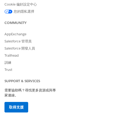
檢閱「
狀態」
欄位以確認行銷活動已啟用。
Cookie 偏好設定中心
在「
相關」
索引標籤上,找到「
合規原則通訊回應
」相關清單。
您的隱私選擇
檢閱清單以瞭解哪些收件者已確認原則,以及哪些仍待處理。
視需要重新整理或返回此記錄;當收件者在員工服務入口網頁完
COMMUNITY
成其工作時,確認值會更新。
AppExchange
Salesforce 管理員
此文章是否解決您的問題？
Salesforce 開發人員
請讓我們知道，以便我們改進！
Trailhead
訓練
是
否
Trust
SUPPORT & SERVICES
需要協助嗎？尋找更多資源或與專
家連線。
取得支援