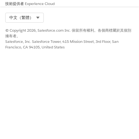
技術提供者
Experience Cloud
Select Org
中文（繁體）
© Copyright 2026, Salesforce.com Inc. 保留所有權利。各個商標屬於其個別
擁有者。
Salesforce, Inc. Salesforce Tower, 415 Mission Street, 3rd Floor, San
Francisco, CA 94105, United States