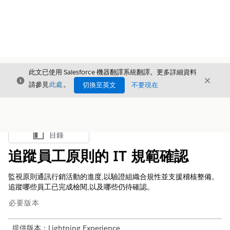
此文已使用 Salesforce 機器翻譯系統翻譯。更多詳細資料
結束
結束
結束
請參見
此處
。
切換至英文
不要現在
目錄
顯示目錄
追蹤員工原則的 IT 規範確認
監視原則通訊行銷活動的進度,以驗證組織合規性並支援稽核整備。
追蹤哪些員工已完成檢閱,以及哪些仍待確認。
必要版本
提供版本：Lightning Experience