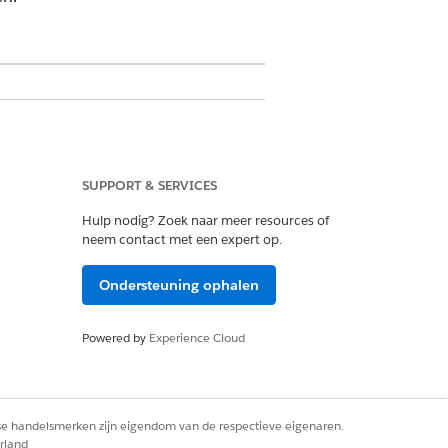
robleemeigenaars, oplossers en SLA-
SUPPORT & SERVICES
Hulp nodig? Zoek naar meer resources of
neem contact met een expert op.
 aan afsluiting. Geef de ernst, het type
Ondersteuning ophalen
co, Regelgevingsversie, Controleversie,
Powered by
Experience Cloud
n auditopvolging.
islukte controle, een open risico, een
en probleem om het herstelwerk te
rse handelsmerken zijn eigendom van de respectieve eigenaren.
rland