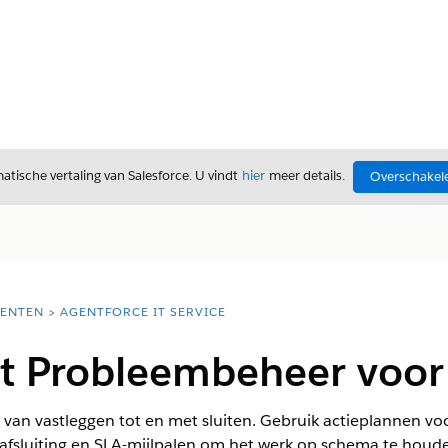
tische vertaling van Salesforce. U vindt
hier
meer details.
Overschakele
ENTEN
AGENTFORCE IT SERVICE
 Probleembeheer voor 
van vastleggen tot en met sluiten. Gebruik actieplannen voo
 afsluiting en SLA-mijlpalen om het werk op schema te houd