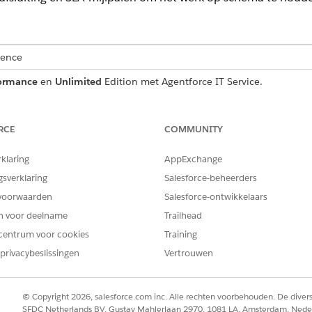
ience
ormance
en
Unlimited
Edition met Agentforce IT Service.
gsprobleem
m zich ontwikkelt van ontdekking tot sluiting, en laat zien hoe p
RCE
COMMUNITY
alevingshiaten bij te houden en te verhelpen.
rklaring
AppExchange
ggen voor IT-naleving
ls een nalevingsprobleem, zodat u het kunt bijhouden via herstel tot
gsverklaring
Salesforce-beheerders
 recht toe om de oplossingstijdlijn aan te sturen.
voorwaarden
Salesforce-ontwikkelaars
nalevingsrecords
en voor deelname
Trailhead
aan de nalevingsrecords waaraan het is gerelateerd, zoals een Risi
centrum voor cookies
Training
het probleem kan worden getraceerd naar de bron voor rapportage e
privacybeslissingen
Vertrouwen
n nalevingsprobleem voor IT-naleving
m wordt vastgelegd en toegewezen aan de bron ervan, zoals een m
 een actieplan met behulp van een sjabloon en koppelt u dit aan e
© Copyright 2026, salesforce.com inc. Alle rechten voorbehouden. De dive
SFDC Netherlands BV, Gustav Mahlerlaan 2970, 1081 LA, Amsterdam, Nede
ken.