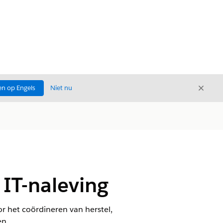
Sluite
n op Engels
Niet nu
Sluiten
IT-naleving
r het coördineren van herstel,
en.