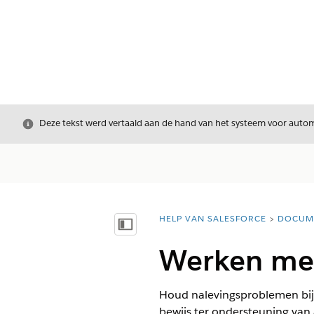
Sluiten
Deze tekst werd vertaald aan de hand van het systeem voor automa
HELP VAN SALESFORCE
DOCUM
U bent hier:
Inhoudsopgave weergeven
Werken met
Houd nalevingsproblemen bij 
bewijs ter ondersteuning van