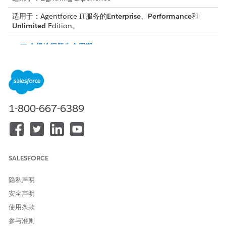
适用于：Agentforce IT服务的
Enterprise
、
Performance
和
Unlimited
Edition。
IT 合规性问题生命周期
关注合规性问题如何从发现到完结，显示问题所有人、解决者和
SLA 强制执行如何合作跟踪和补救合规性差距。
记录 IT 合规性的合规性问题
将合规差距捕获为合规问题，以便您可以从补救到结束进行跟
踪。指定严重性、类型和所有者，并应用权利来推动解决时间
1-800-667-6389
线。
将问题映射到 IT 合规记录
将合规性问题链接到与其相关的合规性记录，例如风险、法规版
本、控制版本、保单版本或审计，以便问题可以追溯到其来源，
SALESFORCE
用于报告和审计跟进。
隐私声明
为 IT 合规性的合规性问题创建行动计划
当合规性问题被记录并映射到其来源时，例如失败的控制、开放
安全声明
的风险、策略或审计，请使用模板创建行动计划，并将其与问题
使用条款
相关联，以将修复工作组织成可分配的任务。
参与准则