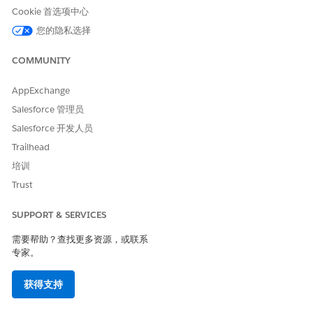
完成合规问题的补救任务
Cookie 首选项中心
通过完成每个补救任务并上传支持文件，执行与合规问题关联的
您的隐私选择
行动计划。作为解析者，您负责完成行动计划中的每项任务，并
提供合规性差距已解决的证据。在所有任务完成后，将问题移动
COMMUNITY
到“审查”状态，以便问题所有人可以验证您的工作。
查看并关闭合规问题
AppExchange
作为问题所有人，您负责确认解决者的工作符合合规要求。查看
Salesforce 管理员
已完成的任务和证据，然后关闭问题或将其再次移动到未处理状
Salesforce 开发人员
态，以进行其他工作。
Trailhead
培训
Trust
本文章是否解决您的问题？
请与我们共享您的想法，以便我们进行改进！
SUPPORT & SERVICES
需要帮助？查找更多资源，或联系
是
否
专家。
获得支持