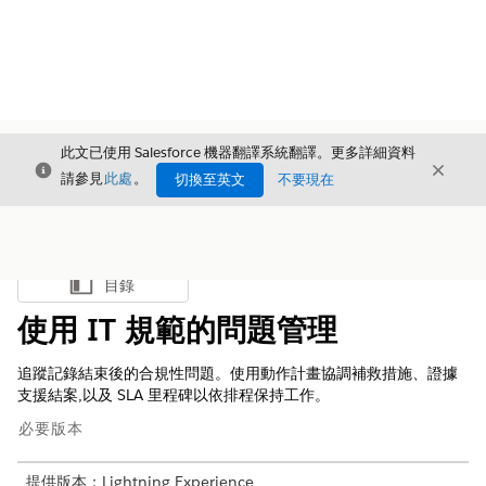
此文已使用 Salesforce 機器翻譯系統翻譯。更多詳細資料
結束
結束
結束
請參見
此處
。
切換至英文
不要現在
目錄
顯示目錄
使用 IT 規範的問題管理
追蹤記錄結束後的合規性問題。使用動作計畫協調補救措施、證據
支援結案,以及 SLA 里程碑以依排程保持工作。
必要版本
提供版本：Lightning Experience