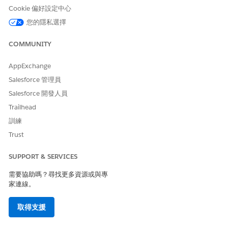
完成合規性問題的補救工作
Cookie 偏好設定中心
透過完成每個補救工作並上載支援檔案,以執行與合規性問題相
您的隱私選擇
關聯的動作計畫。身為解決者,您負責完成動作計畫的每個工作,
並提供已解決合規性缺口的證據。完成所有工作後,將問題移至
COMMUNITY
「檢閱」狀態,以便問題擁有者驗證您的工作。
檢閱並結束合規性問題
AppExchange
身為問題擁有者,您必須負責確認解決工作符合合規性需求。檢
Salesforce 管理員
閱已完成的工作和證據,然後關閉問題或將其再次移至未結束狀
Salesforce 開發人員
態以進行額外工作。
Trailhead
訓練
Trust
此文章是否解決您的問題？
請讓我們知道，以便我們改進！
SUPPORT & SERVICES
需要協助嗎？尋找更多資源或與專
是
否
家連線。
取得支援