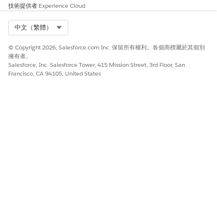
技術提供者
Experience Cloud
Select Org
中文（繁體）
© Copyright 2026, Salesforce.com Inc. 保留所有權利。各個商標屬於其個別
擁有者。
Salesforce, Inc. Salesforce Tower, 415 Mission Street, 3rd Floor, San
Francisco, CA 94105, United States