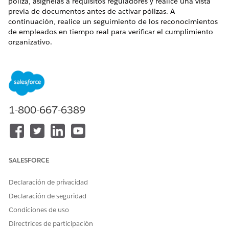
póliza, asígnelas a requisitos reguladores y realice una vista
previa de documentos antes de activar pólizas. A
continuación, realice un seguimiento de los reconocimientos
de empleados en tiempo real para verificar el cumplimiento
organizativo.
EDICIONES NECESARIAS
Disponible en: Lightning Experience
Disponible en: Ediciones
Enterprise
,
Performance
y
1-800-667-6389
Unlimited
con Agentforce IT Service.
Gestión de políticas en cumplimiento de TI
Sepa cómo un administrador de Cumplimiento de TI
convierte una normativa de NIST en una Política de uso
SALESFORCE
aceptable aplicada utilizando la creación asistida por IA,
la colaboración de Microsoft 365 y campañas de
Declaración de privacidad
comunicación de políticas.
Declaración de seguridad
Gestionar políticas en la aplicación Cumplimiento de TI
Condiciones de uso
Utilice la aplicación Cumplimiento de TI especializada
para centralizar su documentación de gobernanza y
Directrices de participación