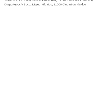
Salesforce, Inc. Calle Montes Urales 424, Lomas - Virreyes, Lomas de
¡Háganos saber cómo podemos mejorar!
Chapultepec V Secc., Miguel Hidalgo, 11000 Ciudad de México
Sí
No