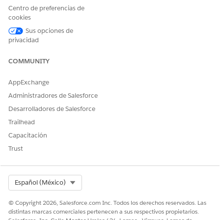
gestionar el ciclo de vida de registros de cláusulas y
Centro de preferencias de
pólizas. Monitoree los estados de los registros y navegue
cookies
por las relaciones entre las políticas principales y los
Sus opciones de
requisitos subyacentes para garantizar que sus datos de
privacidad
cumplimiento se mantienen precisos y listos para la
auditoría.
COMMUNITY
Gestionar políticas en Microsoft 365 para cumplimiento
de TI
AppExchange
Cree y ajuste contenido de políticas utilizando
Administradores de Salesforce
herramientas de procesamiento de texto familiares
Desarrolladores de Salesforce
integrándose con Microsoft 365. Utilice la IA generativa
Trailhead
para redactar y ajustar cláusulas, colabore con partes
interesadas directamente en Microsoft Word y resuelva
Capacitación
conflictos de sincronización para garantizar que sus datos
Trust
de cumplimiento siguen siendo una única fuente de
verdad entre ambas plataformas.
Select Org
Español (México)
© Copyright 2026, Salesforce.com Inc. Todos los derechos reservados. Las
distintas marcas comerciales pertenecen a sus respectivos propietarios.
¿RESOLVIÓ ESTE ARTÍCULO SU PROBLEMA?