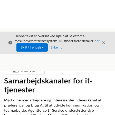
Denne tekst er oversat ved hjælp af Salesforce-
maskinoversættelsessystem. Du finder flere detaljer
her
.
Luk
Luk
Luk
Skift til engelsk
Ikke nu
Indhold
Vis indholdsfortegnelse
Samarbejdskanaler for it-
tjenester
Mød dine medarbejdere og interessenter i deres kanal af
præference, og brug AI til at udvide kommunikation og
teamarbejde. Agentforce IT Service understøtter dyb