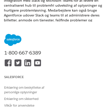
integration med Slack og Microsoft Teams for at levere en
centraliseret hub til problemfri udveksling af oplysninger og
hurtigere problemløsning. Medarbejdere kan også bruge
Agentforce udover Slack og teams til at administrere deres
billetter, anmode om tjenester, fejlfinde problemer og
eskalere til menneskelige agenter, når AI ikke er nok.
EDITIONSHEADING
Tilgængelig i: Lightning Experience
1-800-667-6389
Tilgængelig i:
Enterprise
,
Performance
og
Unlimited
Edition
med Agentforce IT Service.
Slack til it-tjenester
Sæt skub i produktiviteten og strømlin it-tjenester ved at
SALESFORCE
integrere vigtige arbejdsflows i Slack. Levér væsentlig værdi
for din forretning ved at aflede billetter, forbedre løsetider
Erklæring om beskyttelse af
og øge den generelle it-driftseffektivitet. Medarbejdere
personlige oplysninger
kan få øjeblikkelig guidet selvbetjening og kan nemt
rapportere problemer eller anmode om tjenester uden at
Erklæring om sikkerhed
forlade deres arbejdsflow. Fuldførere kan sortere billetter,
Vilkår for anvendelse
samarbejde i udbredelseskanaler og administrere