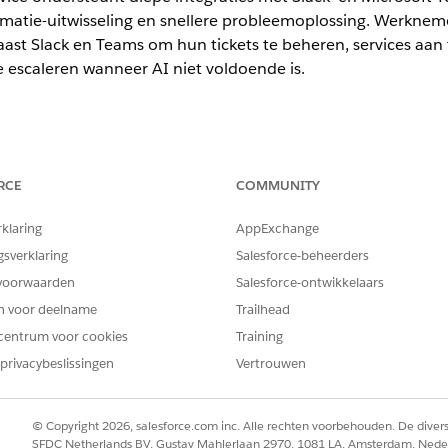
rmatie-uitwisseling en snellere probleemoplossing. Werkne
ast Slack en Teams om hun tickets te beheren, services aan 
 escaleren wanneer AI niet voldoende is.
ience
RCE
COMMUNITY
ormance
en
Unlimited
Edition met Agentforce IT Service.
rklaring
AppExchange
stroomlijn IT-services door belangrijke werkstromen in Slack in te 
gsverklaring
Salesforce-beheerders
leiden, oplossingstijden te verbeteren en de algehele operationele e
voorwaarden
Salesforce-ontwikkelaars
egeleide selfservice krijgen en kunnen moeiteloos problemen meld
en voor deelname
Trailhead
ers kunnen tickets beoordelen, samenwerken in swarmkanalen en rec
centrum voor cookies
Training
privacybeslissingen
Vertrouwen
ces
et Agentforce IT Service om een door AI ondersteunde samenwerki
gsteams. Werknemers vragen services aan, melden problemen en o
© Copyright 2026, salesforce.com inc. Alle rechten voorbehouden. De dive
snellen door gestroomlijnde goedkeuringen. IT-teams beheren tickets,
SFDC Netherlands BV, Gustav Mahlerlaan 2970, 1081 LA, Amsterdam, Nede