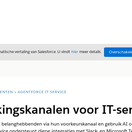
tische vertaling van Salesforce. U vindt
hier
meer details.
Overschakele
ENTEN
AGENTFORCE IT SERVICE
ngskanalen voor IT-ser
belanghebbenden via hun voorkeurskanaal en gebruik AI 
rvice ondersteunt diepe integraties met Slack- en Microsoft