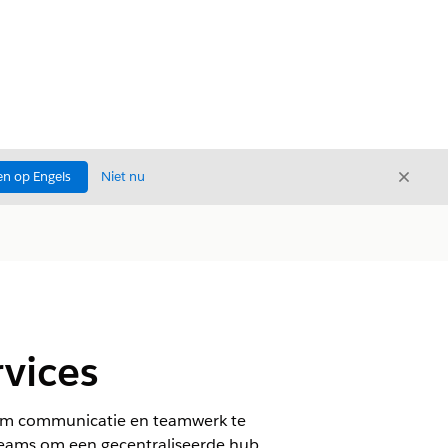
Sluite
n op Engels
Niet nu
Sluiten
vices
om communicatie en teamwerk te
 Teams om een gecentraliseerde hub