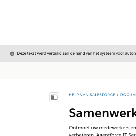
Sluiten
Deze tekst werd vertaald aan de hand van het systeem voor automa
HELP VAN SALESFORCE
DOCUM
U bent hier:
Inhoudsopgave weergeven
Samenwerki
Ontmoet uw medewerkers en 
verbeteren. Agentforce IT Se