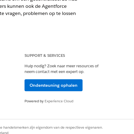
mers kunnen ook de Agentforce
te vragen, problemen op te lossen
SUPPORT & SERVICES
Hulp nodig? Zoek naar meer resources of
neem contact met een expert op.
bedden. Lever aanzienlijke waarde voor
fficiëntie van IT te vergroten.
Ondersteuning ophalen
en of services aanvragen zonder hun
ords in real-time beheren vanuit een
Powered by
Experience Cloud
ngswerkruimte te maken voor uw IT-
ntvangen real-time kennisgevingen,
rse handelsmerken zijn eigendom van de respectieve eigenaren.
 krijgen AI-assistentie, visualiseren
rland