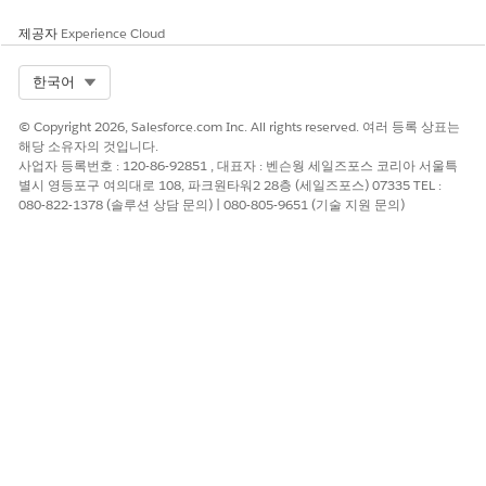
을 규제 조항에 매핑하고 검토를
위해 콘텐츠를 라우팅하며 직원
제공자
Experience Cloud
포털에 승인된 정책을 게시합니
다.
Select Org
한국어
위험 소유
특정 규정 준수 위험을 관리할 책
레코드 수준
© Copyright 2026, Salesforce.com Inc. All rights reserved. 여러 등록 상표는
자
임이 있는 비즈니스 또는 IT 리더
공유가 포함된
해당 소유자의 것입니다.
입니다. 위험 평가에 참여하고 완
규정 준수 관
사업자 등록번호 : 120-86-92851 , 대표자 : 벤슨웡 세일즈포스 코리아 서울특
화 조치가 적용되었는지 확인하
리자 권한 집
별시 영등포구 여의대로 108, 파크원타워2 28층 (세일즈포스) 07335 TEL :
고 위험이 구체화되면 대응합니
합
080-822-1378 (솔루션 상담 문의) | 080-805-9651 (기술 지원 문의)
다. 일반적으로 핵심 준수 팀 외
부의 주제 전문가입니다.
증거 풀필
규정 준수 프로그램을 대신하여
IT 규정 준수
러
증거를 수집하고 제출하는 IT 또
풀필러 권한
는 클라우드 엔지니어, 인프라 소
집합
유자 또는 주제 전문가입니다. 주
로 증거 허브에서 작업하며, 여기
에서 할당된 증거 요청을 보고,
지원 파일을 업로드하고, 검토를
위해 아티팩트를 제출합니다.
Employee
정책을 승인하고 일부 워크플로
IT 규정 준수
에서 자체 작업에 대한 증거를 제
승인자 권한