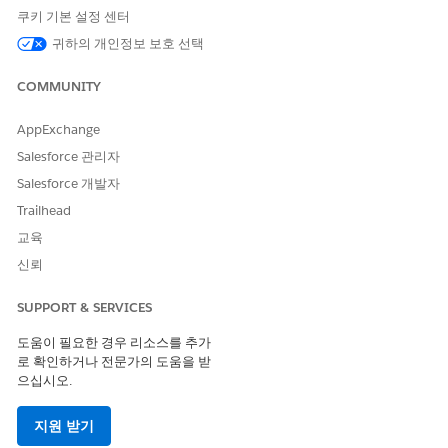
쿠키 기본 설정 센터
감사 프로
감사 주기 계획 및 실행을 전문으
규정 준수 관
그램 관리
로 하는 규정 준수 관리자입니다.
리자 권한 집
귀하의 개인정보 보호 선택
자
규정 준수 감사를 만들고, 증거
합
요청을 정의하고, 처리 담당자를
COMMUNITY
할당하고, 진행 상황을 모니터링
하고, 외부 검토를 위해 완료된
AppExchange
감사를 마감합니다.
Salesforce 관리자
규정 준수
제출된 증거 아티팩트 확인을 전
규정 준수 관
Salesforce 개발자
검토자
문으로 하는 규정 준수 관리자입
리자 권한 집
니다. 증거 아티팩트 미리 보기에
합
Trailhead
서 파일을 미리 보고, 요구 사항
교육
을 충족하는 증거를 수락하고, 추
신뢰
가 작업이 필요한 경우 관찰 문으
로 아티팩트를 거부합니다. 일반
적으로 IT 규정 준수 분석가 또는
SUPPORT & SERVICES
선임 감사자입니다.
도움이 필요한 경우 리소스를 추가
정책 작성
규정 준수 정책 초안을 작성하고
규정 준수 관
로 확인하거나 전문가의 도움을 받
자
구체화하는 규정 준수 관리자로
리자 권한 집
으십시오.
서 Salesforce 규정 준수 커넥터
합
와 함께 Microsoft Word를 사용
지원 받기
하는 경우가 많습니다. 정책 조항