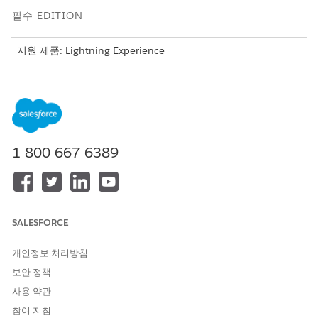
필수 EDITION
지원 제품: Lightning Experience
지원 제품: Agentforce IT 서비스가 포함된
Enterprise
,
Performance
및
Unlimited
Edition.
아래의 각 개인 정보는 하나 이상의 권한 집합에 매핑됩니다. 단일
사용자는 둘 이상의 페르소나를 재생할 수 있으며, 단일 페르소나는
조직의 여러 사용자에서 공유할 수 있습니다.
1-800-667-6389
IT 규정 준수 페르소나
개인 정보
책임
권한 집합
규정 준수
IT 규정 준수 프로그램을 종단간
규정 준수 관
SALESFORCE
관리자
소유합니다. IT 규정 준수에 대한
리자 권한 집
Salesforce Go를 구성하고, 규정
합
개인정보 처리방침
준수 정책을 정의하고, 위험 및
제어를 등록하고, 감사를 계획하
보안 정책
고, 증거를 확인합니다. 일반적으
사용 약관
로 규정 준수, 거버넌스 또는 위
험 팀의 상위 구성원입니다.
참여 지침