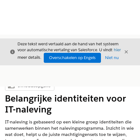
Deze tekst werd vertaald aan de hand van het systeem
voor automatische vertaling van Salesforce. U vindt
hier
Sluiten
Sluite
Sluiten
meer details.
Overschakelen op Engels
Niet nu
Inhoudsopgave
Inhoudsopgave weergeven
Belangrijke identiteiten voor
IT-naleving
IT-naleving is gebaseerd op een kleine groep identiteiten die
samenwerken binnen het nalevingsprogramma. Inzicht in wie
wat doet, helpt u de juiste machtigingensets toe te wijzen,