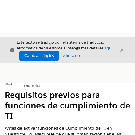
Este texto se tradujo con el sistema de traducción
automática de Salesforce. Obtenga más detalles
aquí
.
Cerrar
Cerrar
Cerrar
Cambiar a inglés
Ahora no
Índice de
Mostrar índice de materias
materias
Requisitos previos para
funciones de cumplimiento de
TI
Antes de activar funciones de Cumplimiento de TI en
Salesforce Go, asegúrese de que su organización tiene las