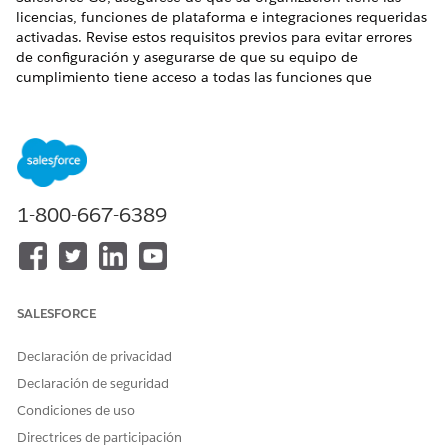
licencias, funciones de plataforma e integraciones requeridas
activadas. Revise estos requisitos previos para evitar errores
de configuración y asegurarse de que su equipo de
cumplimiento tiene acceso a todas las funciones que
necesita.
EDICIONES NECESARIAS
Disponible en: Lightning Experience
1-800-667-6389
Disponible en: Ediciones
Enterprise
,
Performance
y
Unlimited
con Agentforce IT Service.
Algunos requisitos previos son obligatorios para los flujos de
trabajo de cumplimiento principales; otros solo son
obligatorios si activa funciones específicas como IA,
SALESFORCE
almacenamiento de archivos externo o creación de políticas
en Word.
Declaración de privacidad
Para obtener un desglose completo de lo que incluye cada
Declaración de seguridad
complemento y qué conjuntos de permisos están
Condiciones de uso
empaquetados, consulte
Licencias de conjuntos
de permisos
Directrices de participación
para cumplimiento de TI.