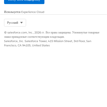
Обработчик бизнес-
Вычисляет оценки риска для присущего и
правил
остаточного риска и предоставляет
Используется
Experience Cloud
полномочия настраиваемой логике
оценки. Факторы эффективности
управления для определения остаточного
Select Org
Русский
риска.
© salesforce.com, inc., 2026 гг. Все права защищены. Упомянутые товарные
Управление
Определяет этапы и критерии уровня
знаки принадлежат соответствующим владельцам.
этапами
этапа для запросов доказательств
Salesforce, Inc. Salesforce Tower, 415 Mission Street, 3rd Floor, San
соответствия и артефактов доказательств,
Francisco, CA 94105, United States
чтобы записи контролируемо
перемещались по бизнес-правилу.
Управление
Отслеживайте крайние сроки запросов
соглашением об
доказательств, расширяйте запросы риска
уровне
и создавайте отчеты о соответствии
обслуживания
внутренним соглашениям об
обслуживании.
Уведомления
Отправляет подтверждения и уведомления
об аудите исполнителям, проверяющим и
администраторам по каналам электронной
почты, внутрипрограммным, Slack и
Microsoft Teams.