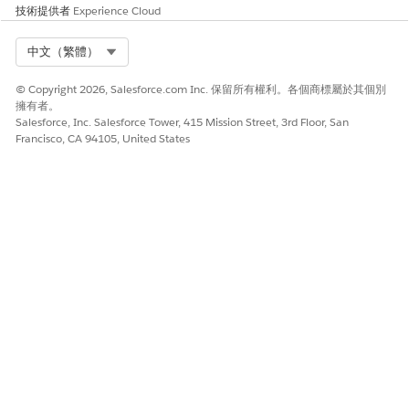
範稽核、證據要求、風險、控制、原則,以
技術提供者
Experience Cloud
及驗證證據成品的權限。來自與「IT 服務
管理」附加元件配套的「合規管理員」權
Select Org
中文（繁體）
限集授權。
© Copyright 2026, Salesforce.com Inc. 保留所有權利。各個商標屬於其個別
「IT 合規履行者」
代表合規計畫履行證據要求的使用者其最
擁有者。
權限集
讀取存取權。包含權限可檢視指派的證據
Salesforce, Inc. Salesforce Tower, 415 Mission Street, 3rd Floor, San
要求、建立和提交證據成品,以及更新進行
Francisco, CA 94105, United States
中工作的狀態。來自獨立的「IT 合規履行
者」使用者授權。
「IT 合規性提交
員工可透過「證據中心」提交證據並回應
者」權限集
證據要求的存取權。包含證據和稽核記錄
的物件級權限。包含在「IT 合規性員工」
附加元件中。
「IT 合規性確認
員工可以檢視、讀取和確認指派給他們的
者」權限集
IT 規範原則的存取權。包含原則記錄的物
件級權限。包含在「IT 合規性員工」附加
元件中。
AI 合規性管理員權
「合規性管理員」權限集中的所有一切,以
限集
及「IT 合規性的 AI 技術支援功能」的存
取權,例如 AI 產生的風險摘要和智慧型建