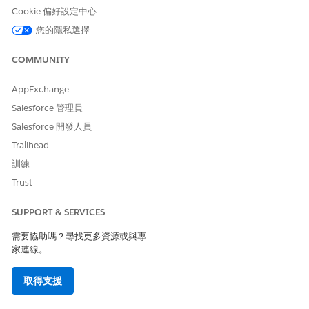
IT 合規性員工
「IT 合規性」平台授
提交證據、回應稽核要
Cookie 偏好設定中心
附加元件
權、「IT 合規性員
求或確認 IT 規範原則
您的隱私選擇
工」權限集授權,以及
的員工。
「IT 合規性提交者」
和「IT 合規性確認
COMMUNITY
者」權限集。
AppExchange
AI 規範附加元
AI 協助合規性平台授
使用 AI 強化的功能
件
權和 AI 合規性管理員
(例如 AI 產生的風險摘
Salesforce 管理員
權限集授權。
要) 的規範管理員。
Salesforce 開發人員
Trailhead
「IT 合規履行
「IT 合規履行者」權
代表合規計畫履行證據
者」使用者授
限集。作為獨立使用者
要求且具有合規記錄最
訓練
權
授權提供,獨立於任何
常讀存取權的使用者。
Trust
附加元件。
SUPPORT & SERVICES
資訊合規性權限集
需要協助嗎？尋找更多資源或與專
資訊合規性權限集
家連線。
權限集名稱
包含的項目
取得支援
「規範管理員」權
合規性管理員的主要存取權,可執行「IT 合
限集
規性」中的所有活動。包含建立和管理規