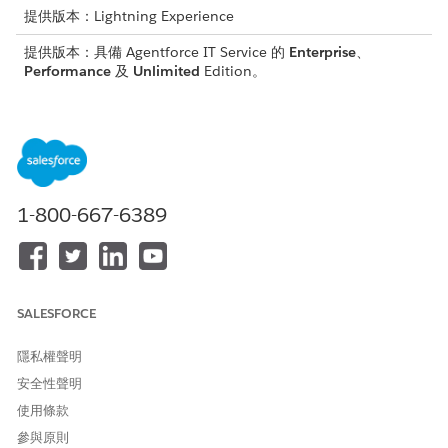
提供版本：Lightning Experience
提供版本：具備 Agentforce IT Service 的
Enterprise
、
Performance
及
Unlimited
Edition。
根據其角色將這些權限集指派給您的「IT 合規性」使用者。每個權
限集都會授與角色執行其工作所需的物件、欄位和功能存取權。您
也可以在組織中建立權限集群組,以配套相關權限集並簡化指派。
IT 規範的附加元件
1-800-667-6389
在您的組織中開啟正確的附加元件組合,以解除鎖定您小組需要的
「IT 合規性」功能。
IT 合規性附加元件
附加元件
已配套的項目
誰需要它
SALESFORCE
資訊服務管理
「規範管理員」權限集
管理稽核、風險、證據
隱私權聲明
(事件管理) 附
授權。與 Financial
和原則的規範管理員。
加元件
Services Cloud 共
此配套表示 ITSM 客戶
安全性聲明
用。
已擁有合規性管理員所
使用條款
需的功能。
參與原則