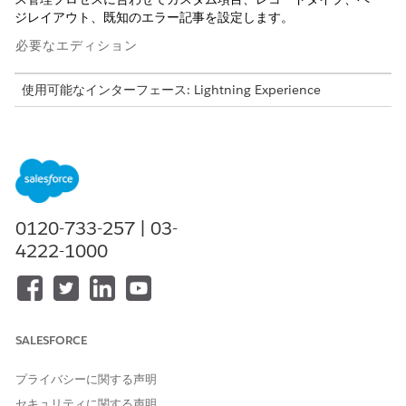
ジレイアウト、既知のエラー記事を設定します。
必要なエディション
使用可能なインターフェース: Lightning Experience
使用可能なエディション: Agentforce IT Service が付属する
Enterprise
Edition、
Performance
Edition、および
Unlimited
Edition。
ITサービスのLightning Knowledgeの有効化
ガイド付き設定フローを使用して、Salesforce Knowledgeを
0120-733-257 | 03-
すばやく設定します。次に、ITサポート チームにLightning
4222-1000
Knowledgeへのアクセス権を付与します。Salesforce
Knowledge for IT Servicesの設定に必要な手順を確認しま
す。
IT サービスのKnowledge記事のカスタム項目の作成
ITサービス組織をカスタマイズするには、Knowledgeオブジ
SALESFORCE
ェクトに特殊なカスタム項目を作成して、根本原因、回避策、
問題、解決策などの重要な情報を取得します。
プライバシーに関する声明
セキュリティに関する声明