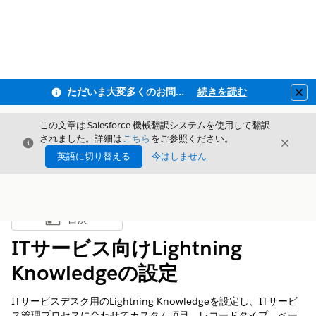
ただいま大変多くのお問い合わせをいただいており、ご連絡までにお時間を頂戴しております
続きを読む
Clo
この文章は Salesforce 機械翻訳システムを使用して翻訳
されました。詳細は
こちら
をご参照ください。
閉じる
閉じ
閉じる
英語に切り替える
今はしません
目次
目次を表示
ITサービス向けLightning
Knowledgeの設定
ITサービスデスク用のLightning Knowledgeを設定し、ITサービ
ス管理プロセスに合わせてカスタム項目、レコードタイプ、ペー