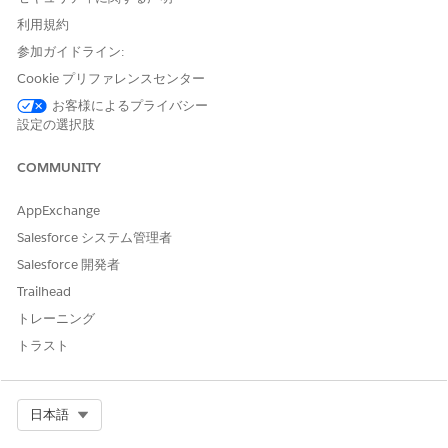
IT サービスナレッジ記事のカスタムレコードタイプの作成
レコードタイプを使用して、ITサービスのさまざまなタイプの
利用規約
Knowledge記事を整理します。一意のレイアウトと指定され
参加ガイドライン:
た項目を使用して、各記事タイプを調整します。これにより、
Cookie プリファレンスセンター
既知のエラー、トラブルシューティングガイド、操作方法な
ど、さまざまなサポートシナリオのコンテンツ構造が最適化さ
お客様によるプライバシー
設定の選択肢
れます。
さまざまな IT Service Knowledge 記事のページレイアウトの
COMMUNITY
作成
Knowledge Articleレコード・タイプごとにページ・レイアウ
AppExchange
トを作成してカスタマイズし、IT担当者に最も関連性の高い情
Salesforce システム管理者
報が表示されるようにします。ページレイアウトでは、ユーザ
ーが Knowledge 記事を作成または参照するときに表示される
Salesforce 開発者
項目、セクション、およびアクションを定義します。
Trailhead
IT サービスの既知のエラー記事の設定
トレーニング
既知のエラー、根本原因、回避策を取得する記事タイプと項目
トラスト
を指定します。この情報を対応付けて、チームが問題レコード
から直接 [既知のエラー] 記事を作成できるようにします。こ
れにより、今後のトラブルシューティングが容易になり、イン
Select Org
日本語
シデントの解決が向上します。