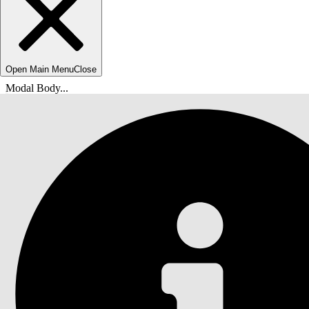
Open Main Menu
Close
Modal Body...
Du er her:
Salesforce Hjelp
Dokumenter
Agentforce IT Service