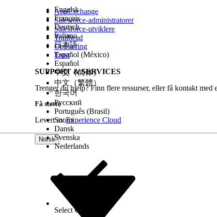
Engelsk
AppExchange
Français
Salesforce-administratorer
Deutsch
Salesforce-utviklere
Italiano
Trailhead
日本語
Opplæring
Español (México)
Trust
Español
SUPPORT & SERVICES
中文（简体）
中文（繁體）
Trenger du hjelp? Finn flere ressurser, eller få kontakt med 
한국어
Русский
Få støtte
Português (Brasil)
Levert av
Suomi
Experience Cloud
Dansk
Svenska
Norsk
Nederlands
Select Org
Norsk