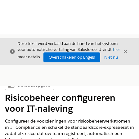
Deze tekst werd vertaald aan de hand van het systeem
voor automatische vertaling van Salesforce. U vindt
hier
Sluiten
Sluite
Sluiten
meer details.
Overschakelen op Engels
Niet nu
Inhoudsopgave
Inhoudsopgave weergeven
Risicobeheer configureren
voor IT-naleving
Configureer de voorzieningen voor risicobeheerwerkstromen
in IT Compliance en schakel de standaardscore-expressieset in
zodat elk risico dat uw team registreert, automatisch een