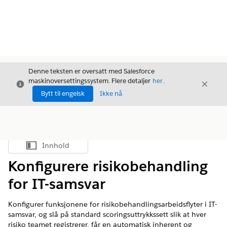
Denne teksten er oversatt med Salesforce
maskinoversettingssystem. Flere detaljer
her
.
Avslutt
Avslut
Avslutt
Bytt til engelsk
Ikke nå
Innhold
Vis innholdsfortegnelse
Konfigurere risikobehandling
for IT-samsvar
Konfigurer funksjonene for risikobehandlingsarbeidsflyter i IT-
samsvar, og slå på standard scoringsuttrykkssett slik at hver
risiko teamet registrerer, får en automatisk inherent og