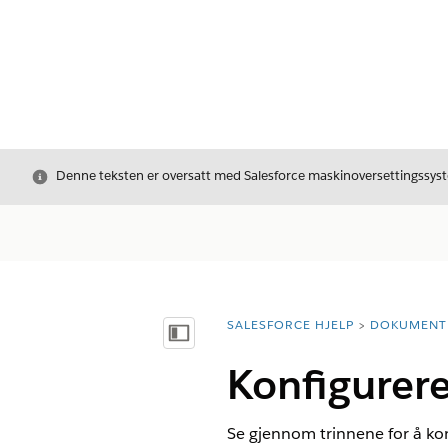
Avslutt
Denne teksten er oversatt med Salesforce maskinoversettingssyste
SALESFORCE HJELP
DOKUMENT
Du er her:
Vis innholdsfortegnelse
Konfigurere
Se gjennom trinnene for å kon