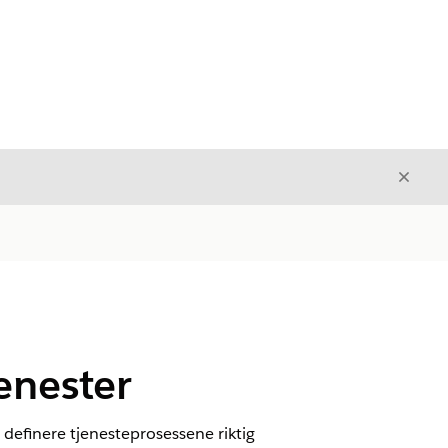
Avslut
Avslutt
jenester
 definere tjenesteprosessene riktig