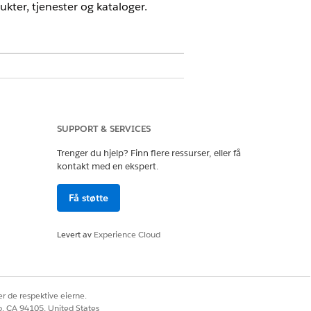
kter, tjenester og kataloger.
SUPPORT & SERVICES
temal. Maler har forhåndskonfigurerte
ere implementeringsinnsatsen. Se
Trenger du hjelp? Finn flere ressurser, eller få
kontakt med en ekspert.
Få støtte
asjonen.
flyter til brukerne.
Levert av
Experience Cloud
lige tjenesteforespørselsposten
finere feltene brukerne ser under
r de respektive eierne.
co, CA 94105, United States