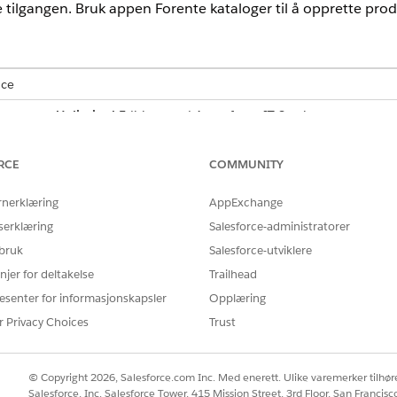
tilgangen. Bruk appen Forente kataloger til å opprette produ
nce
mance
og
Unlimited
Edition med Agentforce IT Service.
RCE
COMMUNITY
 vanlige tjenesteforespørsler for IT-tjeneste bruker du en IT-tjenes
er, inntaksskjemaer og i noen tilfeller innfrielsesflyter for å redus
rnerklæring
AppExchange
tjenestekatalogmaler
.
serklæring
Salesforce-administratorer
 bruk
Salesforce-utviklere
 brukerne for å konfigurere Forente kataloger for Salesforce-organis
kataloger for å støtte forretningsoperasjoner og gi veiledede arbeids
njer for deltakelse
Trailhead
med Service Designer.
esenter for informasjonskapsler
Opplæring
 for forent katalog
.
r Privacy Choices
Trust
Tjenesteforespørsel som måldatamodell, som er stedet der den ende
r å lagre spesifikk informasjon for tjenesteforespørselen og for å de
© Copyright 2026, Salesforce.com Inc. Med enerett. Ulike varemerker tilhøre
Salesforce, Inc. Salesforce Tower, 415 Mission Street, 3rd Floor, San Francis