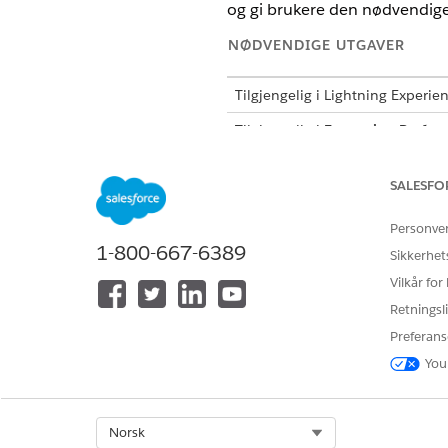
og gi brukere den nødvendige 
NØDVENDIGE UTGAVER
Tilgjengelig i Lightning Experie
Tilgjengelig i
Enterprise
,
Perfor
SALESFO
Til å konfigurere
MERK
datamodeller, attributt
Personve
Installere og aktivere 
1-800-667-6389
Sikkerhet
Vilkår for
Tildel riktige tillatelsessett
til
Opprett en tjeneste i Forente 
Retningsli
Konfigurer serviceprosessen 
Preferans
Konfigurere en datamodell
You
Velg Sak, Hendelse eller 
opprettes.
Opprett dataattributter
fo
Select Org
Norsk
forespørselsinntaket.