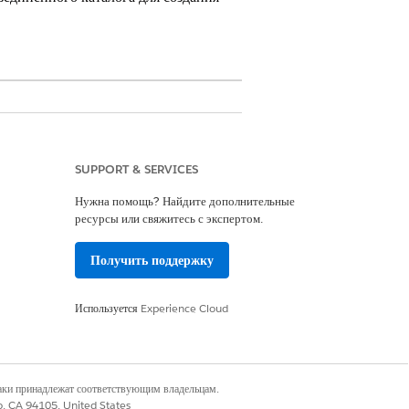
SUPPORT & SERVICES
пользуйте шаблон IT Service. Шаблоны
Нужна помощь? Найдите дополнительные
оки выполнения, чтобы сократить усилия
ресурсы или свяжитесь с экспертом.
Получить поддержку
ля организации Salesforce.
лужбу в объединенном каталоге.
Используется
Experience Cloud
, где создается итоговая запись запроса
ределения полей, отображаемых
наки принадлежат соответствующим владельцам.
co, CA 94105, United States