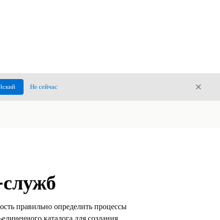
Закры
йский
Не сейчас
Закрыт
-служб
ность правильно определить процессы
единенного каталога для создания