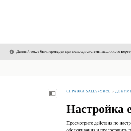
Закрыть
Данный текст был переведен при помощи системы машинного перево
СПРАВКА SALESFORCE
ДОКУМ
Вы находитесь здесь:
Показать содержание
Настройка е
Просмотрите действия по настр
обслуживания и предоставить п