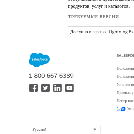
продуктов, услуг и каталогов.
ТРЕБУЕМЫЕ ВЕРСИИ
Доступно в версиях: Lightning E
Доступно в версиях:
Enterprise
,
P
SALESFO
Чтобы на
ПРИМЕЧАНИЕ
предварительно настроил
Положени
по внедрению. См.
Уста
1-800-667-6389
Положение
Условия и
Назначьте соответствующие на
Правила у
Для поддержки бизнес-операций
Центр нас
Настройте процесс обслуживани
Настройка модели данных д
You
Выберите «Обращение», «Инц
на обслуживание.
Создание атрибутов данных
Select Org
Русский
пользователям во время при