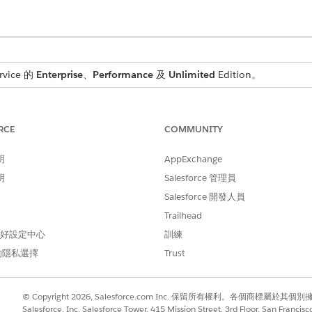
rvice 的
Enterprise
、
Performance
及
Unlimited
Edition。
的常見服務要求,請使用 IT 服務範本。範本具有預先設定的資料模型、屬性
RCE
COMMUNITY
參閱
安裝和啟用服務目錄範本
。
明
AppExchange
集
,以為您的 Salesforce 組織設定「統一目錄」。
明
Salesforce 管理員
者提供引導式工作流程,請在「統一目錄」中
建立服務。
Salesforce 開發人員
Trailhead
「服務要求」作為「目標資料模型」,這是建立最終服務要求記錄的位置。
 偏好設定中心
訓練
要求的特定資訊,並定義使用者在要求接收期間看到的欄位。
的隱私選擇
Trust
面流程為「服務流程」
設定入院表單
。
mniscript 建立入院表單時,會根據定義的屬性自動產生基本表單。
© Copyright 2026, Salesforce.com Inc. 保留所有權利。各個商標屬於其個
Salesforce, Inc. Salesforce Tower, 415 Mission Street, 3rd Floor, San Francis