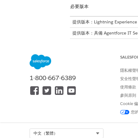
必要版本
提供版本：Lightning Experience
提供版本：具備 Agentforce IT Se
若要設定 IT 服務
備註
SALESFO
以減少實作工作量。請
隱私權聲
為您的使用者
指派適當的權限
1-800-667-6389
安全性聲
若要支援業務作業並為您的使用
使用條款
使用服務設計師設定服務流程。
設定統一目錄的資料模型
。
參與原則
選取「個案」、「事件」或
Cookie
建立資料屬性
以儲存您服務
您
使用 Omniscript 或畫
當您使用 O
備註
Select Org
中文（繁體）