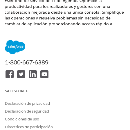
Escritorio de servicio de TI de Agentic. Optimice la
productividad para los realizadores y gestores con una
colaboración mejorada desde una única consola. Simplifique
las operaciones y resuelva problemas sin necesidad de
cambiar de aplicación proporcionando acceso rápido a
información clave.
EDICIONES NECESARIAS
Disponible en: Lightning Experience
1-800-667-6389
Disponible en: Ediciones
Enterprise
,
Performance
y
Unlimited
con Agentforce IT Service.
La consola Escritorio de servicio de TI de Agentic está
equipada con varias funciones para dar cobertura a
SALESFORCE
operaciones de servicio de TI diarias:
Vista integrada: Gestione todas las operaciones de servicio
Declaración de privacidad
de TI desde una vista holística, lo que simplifica su flujo
Declaración de seguridad
de trabajo y minimiza el cambio de aplicación.
Detalles de registro completos: Acceda a detalles
Condiciones de uso
integrales para respaldar la toma de decisiones
Directrices de participación