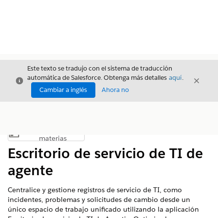
Este texto se tradujo con el sistema de traducción
automática de Salesforce. Obtenga más detalles
aquí
.
Cerrar
Cerrar
Cerrar
Cambiar a inglés
Ahora no
Índice de
Mostrar índice de materias
materias
Escritorio de servicio de TI de
agente
Centralice y gestione registros de servicio de TI, como
incidentes, problemas y solicitudes de cambio desde un
único espacio de trabajo unificado utilizando la aplicación