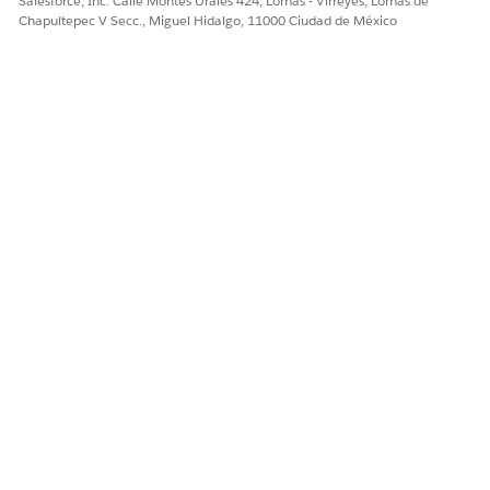
Salesforce, Inc. Calle Montes Urales 424, Lomas - Virreyes, Lomas de
Chapultepec V Secc., Miguel Hidalgo, 11000 Ciudad de México
Sí
No