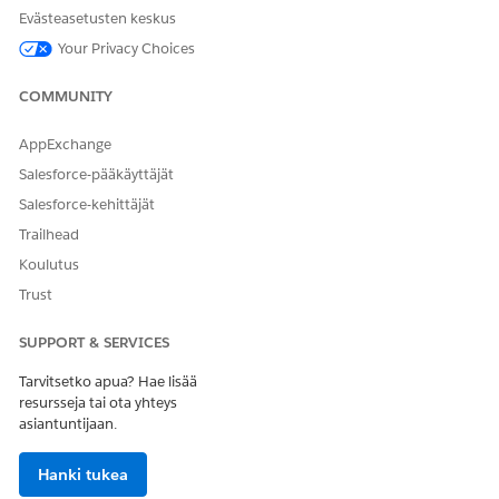
ongelmien ratkaisuprosessiesi tehokkuutta.
Evästeasetusten keskus
Agenttien IT-palvelukonsolin tärkeimmät ominaisuudet
Your Privacy Choices
Agenttien IT-palvelupisteen aloitussivu on
päälaskeutumissivu, kun kirjaudut sisään. Konsoli auttaa
COMMUNITY
IT-päälliköitä ja täydennyttäjiä saamaan tärkeimmät tiedot
päivänsä alussa, ja tarjoaa heille nopean pääsyn
AppExchange
tärkeimpiin komponentteihin navigointivalikon ja muiden
Salesforce-pääkäyttäjät
widgetien kautta.
Salesforce-kehittäjät
Trailhead
Koulutus
Trust
RATKAISIKO TÄMÄ ARTIKKELI ONGELMASI?
Anna palautetta, jotta voimme kehittyä!
SUPPORT & SERVICES
Kyllä
Ei
Tarvitsetko apua? Hae lisää
resursseja tai ota yhteys
asiantuntijaan.
Hanki tukea