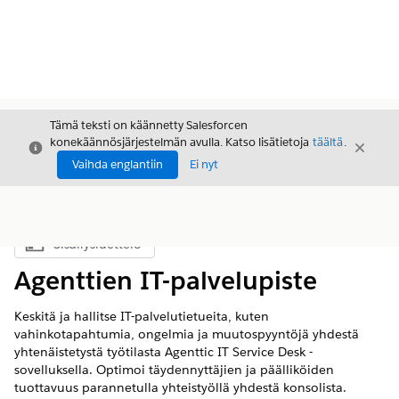
Tämä teksti on käännetty Salesforcen
konekäännösjärjestelmän avulla. Katso lisätietoja
täältä
.
Sulje
Sulje
Sulje
Vaihda englantiin
Ei nyt
Sisällysluettelo
Näytä sisällysluettelo
Agenttien IT-palvelupiste
Keskitä ja hallitse IT-palvelutietueita, kuten
vahinkotapahtumia, ongelmia ja muutospyyntöjä yhdestä
yhtenäistetystä työtilasta Agenttic IT Service Desk -
sovelluksella. Optimoi täydennyttäjien ja päälliköiden
tuottavuus parannetulla yhteistyöllä yhdestä konsolista.