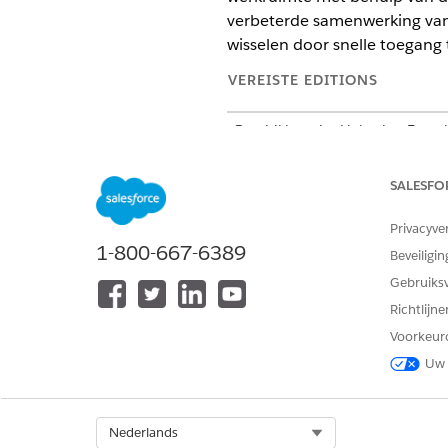
verbeterde samenwerking van
wisselen door snelle toegang 
VEREISTE EDITIONS
Beschikbaar in: Lightning Exper
Beschikbaar in:
Enterprise
,
Perf
SALESFO
De Agentic IT Service Desk Co
serviceactiviteiten:
Privacyve
1-800-667-6389
Beveiligin
Geïntegreerde weergave: Behe
Gebruiks
wisselen van toepassingen mi
Uitgebreide recorddetails: Kr
Richtlijn
incidentdetails, informatie 
Voorkeur
Snellere probleemoplossing: 
Uw 
uw probleemoplossingsproce
Belangrijkste functies van de
De hoofdpagina van de Agenti
Select Org
Nederlands
uitvoerders de belangrijkste 