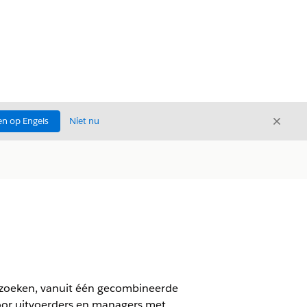
Sluite
n op Engels
Niet nu
Sluiten
erzoeken, vanuit één gecombineerde
voor uitvoerders en managers met