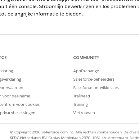
uit één console. Stroomlijn bewerkingen en los problemen 
tot belangrijke informatie te bieden.
ience
ormance
en
Unlimited
Edition met Agentforce IT Service.
RCE
COMMUNITY
nsole is uitgerust met diverse voorzieningen ter ondersteuni
rklaring
AppExchange
gsverklaring
Salesforce-beheerders
er alle IT-servicebewerkingen vanuit een holistische weergave, die
voorwaarden
Salesforce-ontwikkelaars
nimaliseert.
ijg toegang tot uitgebreide details ter ondersteuning van weloverw
en voor deelname
Trailhead
over aanvragers en activumafhankelijkheden.
centrum voor cookies
Training
Versnel het oplossen van problemen met geïntegreerde Knowledge ar
privacybeslissingen
Vertrouwen
ssen.
 Agentic IT Service Desk Console
c IT Service Desk is de hoofdlandingspagina nadat u bent ingelogd
© Copyright 2026, salesforce.com inc. Alle rechten voorbehouden. De dive
SFDC Netherlands BV, Gustav Mahlerlaan 2970, 1081 LA, Amsterdam, Nede
informatie te krijgen wanneer ze hun dag beginnen, en biedt ze snel