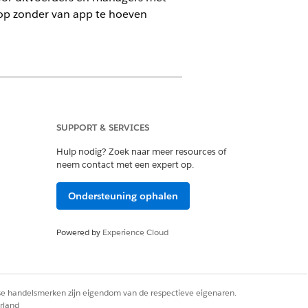
op zonder van app te hoeven
SUPPORT & SERVICES
ng van dagelijkse IT-
Hulp nodig? Zoek naar meer resources of
neem contact met een expert op.
 uw werkstroom stroomlijnt en het
Ondersteuning ophalen
ogen besluitvorming, zoals
Powered by
Experience Cloud
tikelen en verbeter de efficiëntie in
. De console helpt IT-managers en -
rse handelsmerken zijn eigendom van de respectieve eigenaren.
rland
le toegang tot de belangrijkste