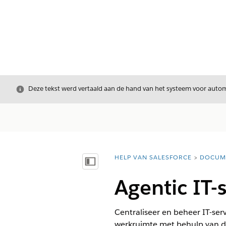
Sluiten
Deze tekst werd vertaald aan de hand van het systeem voor automa
HELP VAN SALESFORCE
DOCUM
U bent hier:
Inhoudsopgave weergeven
Agentic IT-
Centraliseer en beheer IT-se
werkruimte met behulp van de