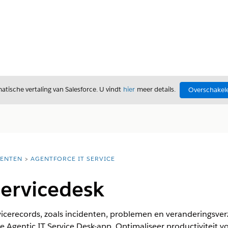
tische vertaling van Salesforce. U vindt
hier
meer details.
Overschakele
ENTEN
AGENTFORCE IT SERVICE
servicedesk
rvicerecords, zoals incidenten, problemen en veranderingsv
 Agentic IT Service Desk-app. Optimaliseer productiviteit 