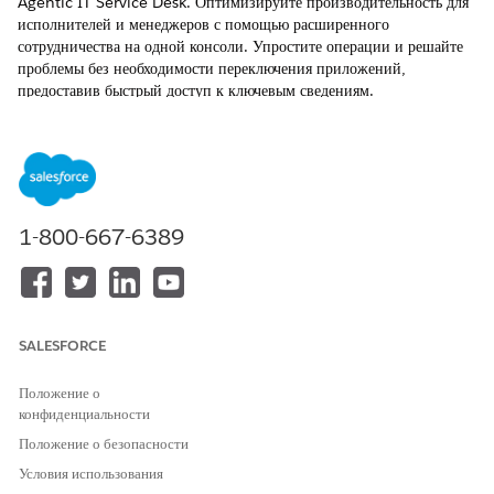
Agentic IT Service Desk. Оптимизируйте производительность для
исполнителей и менеджеров с помощью расширенного
сотрудничества на одной консоли. Упростите операции и решайте
проблемы без необходимости переключения приложений,
предоставив быстрый доступ к ключевым сведениям.
ТРЕБУЕМЫЕ ВЕРСИИ
Доступно в версиях: Lightning Experience
Доступно в версиях:
Enterprise
,
Performance
и
Unlimited
1-800-667-6389
Edition с Agentforce IT Service.
Консоль Agentic IT Service Desk оснащена несколькими
функциями для поддержки ежедневных операций ИТ-служб:
Интегрированное представление: Управляйте всеми
SALESFORCE
операциями ИТ-служб из целостного представления, что
упрощает бизнес-правила и минимизирует переключение
Положение о
приложений.
конфиденциальности
Комплексные сведения о записи: Доступ к всеобъемлющим
Положение о безопасности
сведениям для поддержки информированного принятия
Условия использования
решений, например, сведения об инциденте, сведения о