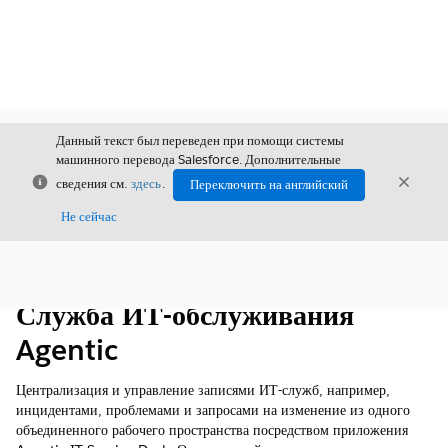
Данный текст был переведен при помощи системы
машинного перевода Salesforce. Дополнительные
Закрыть
Закры
сведения см.
здесь
.
Переключить на английский
Закрыт
Не сейчас
Содержание
Показать содержание
Служба ИТ-обслуживания
Agentic
Централизация и управление записями ИТ-служб, например,
инцидентами, проблемами и запросами на изменение из одного
объединенного рабочего пространства посредством приложения