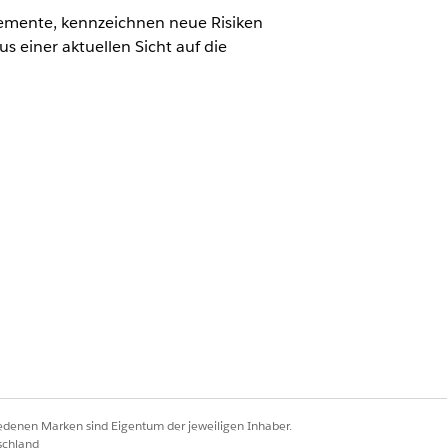
emente, kennzeichnen neue Risiken
 einer aktuellen Sicht auf die
swertung, wenn er eine dieser
 eingestellt.
rt.
selement oder ein Vermögenswert, ist
iedenen Marken sind Eigentum der jeweiligen Inhaber.
schland