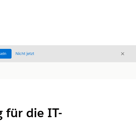
Schli
seln
Nicht jetzt
Schließ
für die IT-