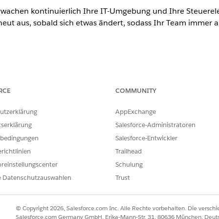
wachen kontinuierlich Ihre IT-Umgebung und Ihre Steuerel
ut aus, sobald sich etwas ändert, sodass Ihr Team immer aus
ence
RCE
COMMUNITY
rmance
und
Unlimited
Edition mit dem Add-On AI IT Compliance.
utzerklärung
AppExchange
nten durch Datensatzaktualisierungen
tserklärung
Salesforce-Administratoren
bedingungen
Salesforce-Entwickler
m Risiko zugeordneten Datensätze und startet eine neue Au
richtlinien
Trailhead
reinstellungscenter
Schulung
rdneten Policenklausel wird aktiviert und die vorherige Version wird
e Datenschutzauswahlen
Trust
t wird auf eine neue Version übertragen oder als ineffektiv markie
pielsweise ein Anbieter, eine Geschäftseinheit, ein Konfiguration
© Copyright 2026, Salesforce.com Inc. Alle Rechte vorbehalten. Die versch
enario wird unter einem übergeordneten Risiko hinzugefügt.
Salesforce.com Germany GmbH, Erika-Mann-Str. 31, 80636 München, Deut