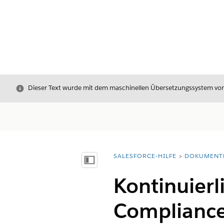
Schließen
Dieser Text wurde mit dem maschinellen Übersetzungssystem von S
SALESFORCE-HILFE
DOKUMENT
Sie befinden sich hier:
Inhalt anzeigen
Kontinuierl
Complianc