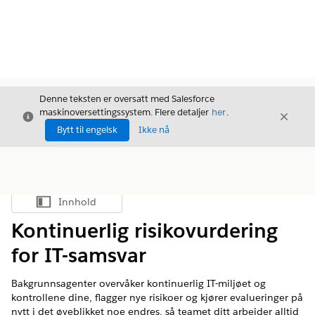
Denne teksten er oversatt med Salesforce
maskinoversettingssystem. Flere detaljer
her
.
Avslutt
Avslut
Avslutt
Bytt til engelsk
Ikke nå
Innhold
Vis innholdsfortegnelse
Kontinuerlig risikovurdering
for IT-samsvar
Bakgrunnsagenter overvåker kontinuerlig IT-miljøet og
kontrollene dine, flagger nye risikoer og kjører evalueringer på
nytt i det øyeblikket noe endres, så teamet ditt arbeider alltid