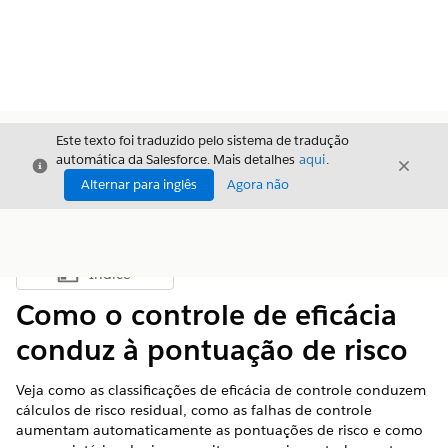
Este texto foi traduzido pelo sistema de tradução
automática da Salesforce. Mais detalhes
aqui
.
Fechar
Fecha
Fechar
Alternar para inglês
Agora não
Índice
Mostrar índice
Como o controle de eficácia
conduz à pontuação de risco
Veja como as classificações de eficácia de controle conduzem
cálculos de risco residual, como as falhas de controle
aumentam automaticamente as pontuações de risco e como