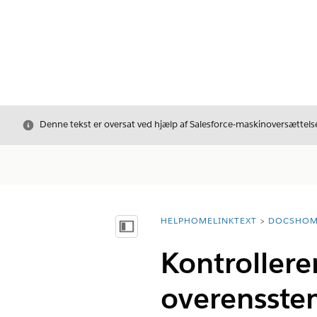
Luk
Denne tekst er oversat ved hjælp af Salesforce-maskinoversættelse
HELPHOMELINKTEXT
DOCSHOM
breadcrumbDescription
Vis indholdsfortegnelse
Kontrollerer
overensst