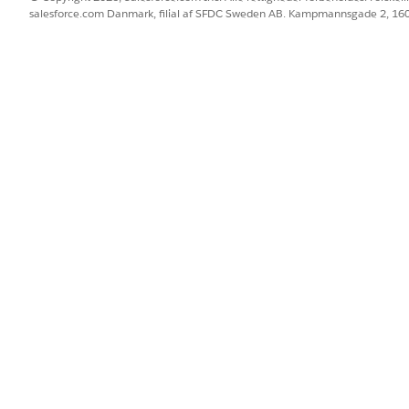
salesforce.com Danmark, filial af SFDC Sweden AB. Kampmannsgade 2, 1
gator. IT-overensstemmelse deler kontrolstyringsfunktionen med P
uger den samme redigeringsoplevelse til at definere kontroller, 
å tværs af dine it-processer.
ensstemmelse
ter flere kontroltyper afhængigt af, hvordan de fungerer, og hvord
t styrer risikoscoring
tsvurderinger styrer beregninger af restrisiko, hvordan kontrolfejl 
ontroller der beskytter deres risici.
BLEM?
 os!