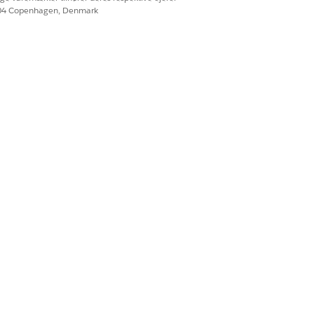
604 Copenhagen, Denmark
rocesoverensstemmelsesnavigator, så
der håndhæver ISO 27001 og andre
an de valideres.
automatisk øger risikoscores, og hvordan
Ja
Nej