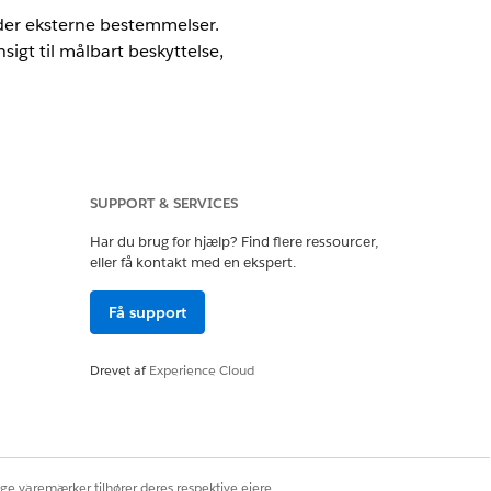
der eksterne bestemmelser.
igt til målbart beskyttelse,
SUPPORT & SERVICES
Har du brug for hjælp? Find flere ressourcer,
eller få kontakt med en ekspert.
roller, der håndhæver politikker,
ftsprocesser og aktiver, og hvordan
Få support
Drevet af
Experience Cloud
 aktiver de
ildel tilladelsessæt, så dine
pliancetest.
melsestest ved brug af
ige varemærker tilhører deres respektive ejere.