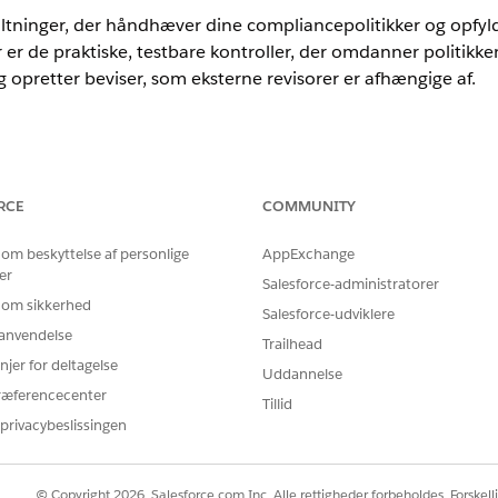
altninger, der håndhæver dine compliancepolitikker og opfyl
r de praktiske, testbare kontroller, der omdanner politikkens
og opretter beviser, som eksterne revisorer er afhængige af.
nce
RCE
COMMUNITY
rmance
og
Unlimited
Edition med Agentforce IT Service.
 om beskyttelse af personlige
AppExchange
administration af it-overensstemmelse
er
melsesteam opretter, tester og vedligeholder overensstemmelseskont
Salesforce-administratorer
erer risici. Se, hvordan kontroller knyttes til risici, forretningsdri
 om sikkerhed
Salesforce-udviklere
indsamling og afhjælpningsarbejdsflows.
r anvendelse
Trailhead
overensstemmelse
njer for deltagelse
Uddannelse
ler online for din organisation. Aktiver funktionen i Salesforce Go,
ræferencecenter
Tillid
r, der matcher den måde, som dit complianceteam arbejder på, og t
privacybeslissingen
d at oprette kontroller, opbygge valideringsprocedurer og køre com
-overensstemmelse
melseskontroller, opbyg valideringsprocedurer og kør overensstem
© Copyright 2026, Salesforce.com Inc. Alle rettigheder forbeholdes. Forskell